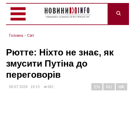
Головна
>
Світ
Рютте: Ніхто не знає, як
змусити Путіна до
переговорів
EN
RU
UK
08.07.2026 19:15
382