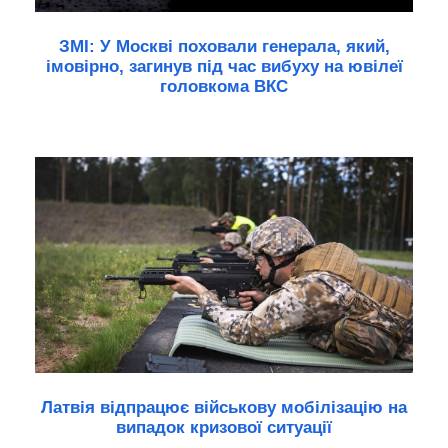
ЗМІ: У Москві поховали генерала, який,
імовірно, загинув під час вибуху на ювілеї
головкома ВКС
Латвія відпрацює військову мобілізацію на
випадок кризової ситуації