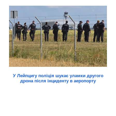
У Лейпцигу поліція шукає уламки другого
дрона після інциденту в аеропорту