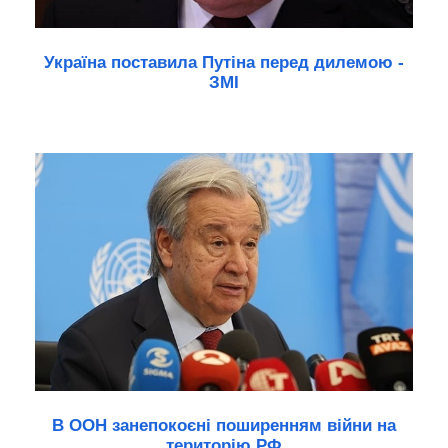
Україна поставила Путіна перед дилемою -
ЗМІ
В ООН занепокоєні поширенням війни на
територію РФ