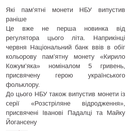
Які пам’ятні монети НБУ випустив
раніше
Це вже не перша новинка від
регулятора цього літа. Наприкінці
червня Національний банк ввів в обіг
кольорову пам’ятну монету «Кирило
Кожум’яка» номіналом 5 гривень,
присвячену герою українського
фольклору.
До цього НБУ також випустив монети із
серії «Розстріляне відродження»,
присвячені Іванові Падалці та Майку
Йогансену