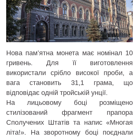
Нова пам’ятна монета має номінал 10
гривень. Для її виготовлення
використали срібло високої проби, а
вага становить 31,1 грама, що
відповідає одній тройській унції.
На лицьовому боці розміщено
стилізований фрагмент прапора
Сполучених Штатів та напис «Многая
літа!». На зворотному боці поєднали