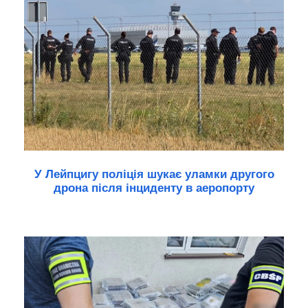
У Лейпцигу поліція шукає уламки другого
дрона після інциденту в аеропорту