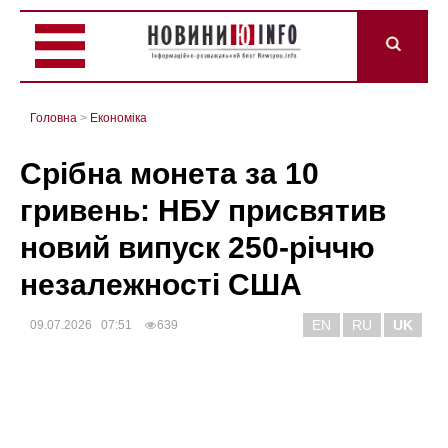
Головна
>
Економіка
Срібна монета за 10
гривень: НБУ присвятив
новий випуск 250-річчю
незалежності США
EN
RU
UK
09.07.2026 07:51
639