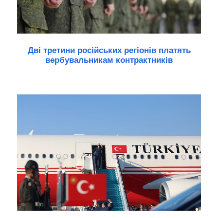
Дві третини російських регіонів платять
вербувальникам контрактників