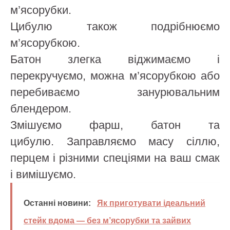
м’ясорубки.
Цибулю також подрібнюємо
м’ясорубкою.
Батон злегка віджимаємо і
перекручуємо, можна м’ясорубкою або
перебиваємо занурювальним
блендером.
Змішуємо фарш, батон та
цибулю. Заправляємо масу сіллю,
перцем і різними спеціями на ваш смак
і вимішуємо.
Останні новини:
Як приготувати ідеальний
стейк вдома — без м’ясорубки та зайвих