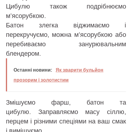
Цибулю також подрібнюємо
м’ясорубкою.
Батон злегка віджимаємо і
перекручуємо, можна м’ясорубкою або
перебиваємо занурювальним
блендером.
Останні новини:
Як зварити бульйон
прозорим і золотистим
Змішуємо фарш, батон та
цибулю. Заправляємо масу сіллю,
перцем і різними спеціями на ваш смак
і вимішуємо.