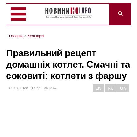
Головна
>
Kулінарія
Правильний рецепт
домашніх котлет. Смачні та
соковиті: котлети з фаршу
EN
RU
UK
09.07.2026 07:33
1274