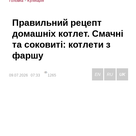
Головна
>
Kулінарія
Правильний рецепт
домашніх котлет. Смачні
та соковиті: котлети з
фаршу
EN
RU
UK
09.07.2026 07:33
1265