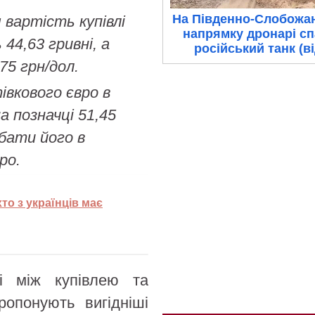
На Південно-Слобожа
 вартість купівлі
напрямку дронарі с
44,63 гривні, а
російський танк (в
75 грн/дол.
тівкового євро в
 позначці 51,45
дбати його в
ро.
то з українців має
ці між купівлею та
ропонують вигідніші