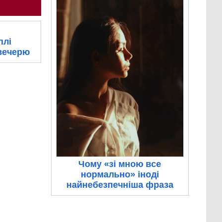
плі
вечерю
Чому «зі мною все
нормально» іноді
найнебезпечніша фраза