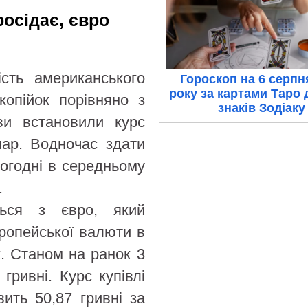
росідає, євро
ість американського
Гороскоп на 6 серпн
року за картами Таро 
опійок порівняно з
знаків Зодіаку
ви встановили курс
лар. Водночас здати
ьогодні в середньому
.
ється з євро, який
ропейської валюти в
к. Станом на ранок 3
гривні. Курс купівлі
ить 50,87 гривні за