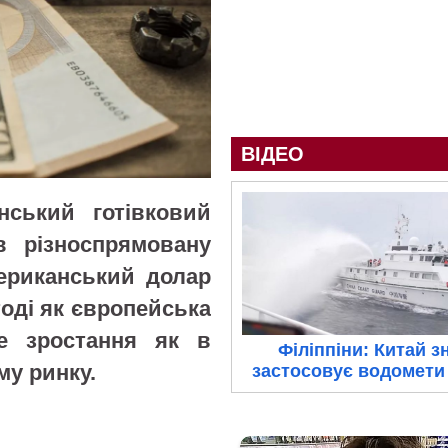
ВІДЕО
нський готівковий
 різноспрямовану
мериканський долар
тоді як європейська
е зростання як в
Філіппіни: Китай з
му ринку.
застосовує водомети 