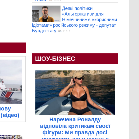
Деякі політики
«Альтернативи для
Німеччини» є «корисними
ідіотами» російського режиму - депутат
Бундестагу
1997
ШОУ-БІЗНЕС
нову
(відео)
Наречена Роналду
відповіла критикам своєї
фігури: Ми правда досі