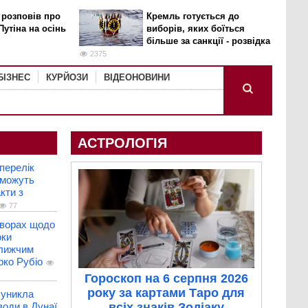
 розповів про
Кремль готується до
Путіна на осінь
виборів, яких боїться
більше за санкції - розвідка
2375
БІЗНЕС
КУРЙОЗИ
ВІДЕОНОВИНИ
АСТРОЛОГІЯ
перелік
 можуть
кти з
77
оворах щодо
оки
ближчим
рко Рубіо
Гороскоп на 6 серпня 2026
року за картами Таро для
 уникла
води в Дунаї
всіх знаків Зодіаку