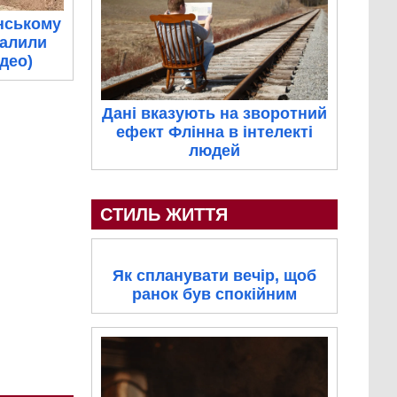
нському
палили
ідео)
Дані вказують на зворотний
ефект Флінна в інтелекті
людей
СТИЛЬ ЖИТТЯ
Як спланувати вечір, щоб
ранок був спокійним