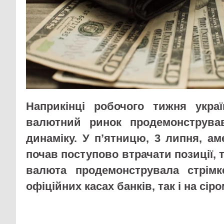
Наприкінці робочого тижня украї
валютний ринок продемонстрував
динаміку. У п’ятницю, 3 липня, а
почав поступово втрачати позиції, 
валюта продемонструвала стрімк
офіційних касах банків, так і на сіро