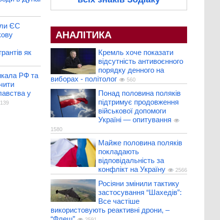
али ЄС
АНАЛІТИКА
кову
Кремль хоче показати
рантів як
відсутність антивоєнного
порядку денного на
икала РФ та
виборах - політолог
560
чити
Понад половина поляків
лавства у
підтримує продовження
139
військової допомоги
Україні — опитування
1580
Майже половина поляків
покладають
відповідальність за
конфлікт на Україну
2566
Росіяни змінили тактику
застосування “Шахедів”:
Все частіше
використовують реактивні дрони, –
“Флеш”
2591