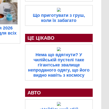
Що приготувати з груш,
коли їх забагато
я 2026
для всіх
ЦЕ ЦІКАВО
Нема що вдягнути? У
чилійській пустелі таке
гігантське звалище
непроданого одягу, що його
видно навіть з космосу
АВТО