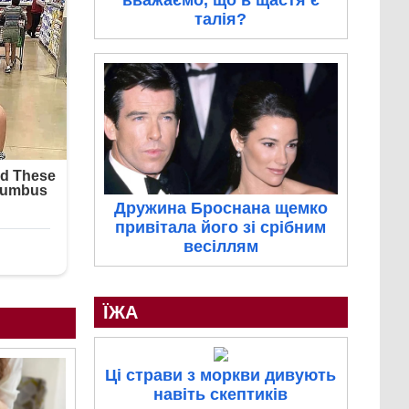
вважаємо, що в щастя є
талія?
Дружина Броснана щемко
привітала його зі срібним
весіллям
ЇЖА
Ці страви з моркви дивують
навіть скептиків