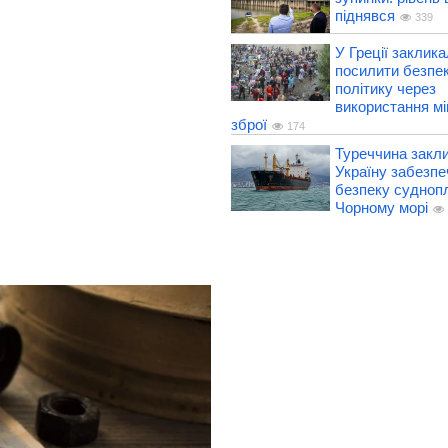
піднявся
339
У Греції заклик
посилити безпе
політику через
використання міг
зброї
174
Туреччина закл
Україну забезпе
безпеку судноп
Чорному морі