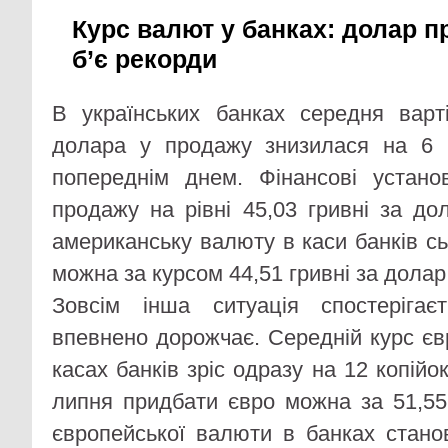
Курс валют у банках: долар п
б’є рекорди
В українських банках середня варт
долара у продажу знизилася на 6 к
попереднім днем. Фінансові устано
продажу на рівні 45,03 гривні за до
американську валюту в каси банків с
можна за курсом 44,51 гривні за долар
Зовсім інша ситуація спостеріга
впевнено дорожчає. Середній курс єв
касах банків зріс одразу на 12 копійо
липня придбати євро можна за 51,55 
європейської валюти в банках станов