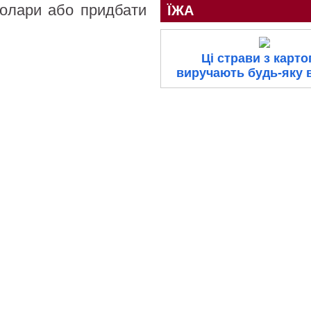
долари або придбати
ЇЖА
Ці страви з карто
виручають будь-яку 