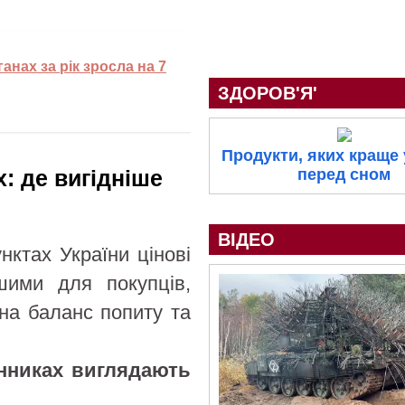
нах за рік зросла на 7
ЗДОРОВ'Я'
Продукти, яких краще
: де вигідніше
перед сном
ВІДЕО
нктах України цінові
шими для покупців,
на баланс попиту та
інниках виглядають