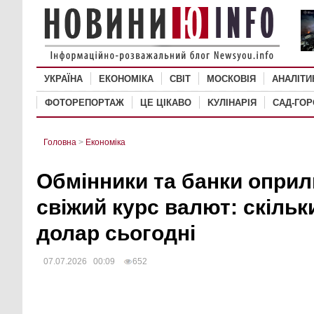
УКРАЇНА
ЕКОНОМІКА
СВІТ
MОСКОВІЯ
АНАЛІТИ
ФОТОРЕПОРТАЖ
ЦЕ ЦІКАВО
KУЛІНАРІЯ
САД-ГО
Головна
>
Економіка
Обмінники та банки опри
свіжий курс валют: скільк
долар сьогодні
07.07.2026 00:09
652