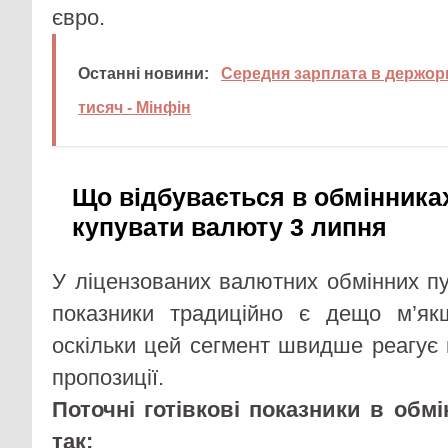
євро.
Останні новини:
Середня зарплата в держорга
тисяч - Мінфін
Що відбувається в обмінниках
купувати валюту 3 липня
У ліцензованих валютних обмінних пу
показники традиційно є дещо м’як
оскільки цей сегмент швидше реагує 
пропозиції.
Поточні готівкові показники в обм
так: