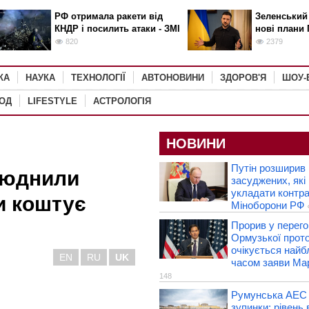
РФ отримала ракети від
Зеленський
КНДР і посилить атаки - ЗМІ
нові плани 
820
2379
КА
НАУКА
ТЕХНОЛОГІЇ
АВТОНОВИНИ
ЗДОРОВ'Я
ШОУ-
РОД
LIFESTYLE
АСТРОЛОГІЯ
НОВИНИ
Путін розширив 
люднили
засуджених, які
укладати контра
и коштує
Міноборони РФ
Прорив у перег
Ормузької прот
очікується най
EN
RU
UK
часом заяви Ма
148
Румунська АЕС
зупинки: рівень 