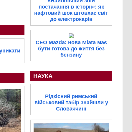
«Найбільший збій
постачання в історії»: як
нафтовий шок штовхає світ
до електрокарів
CEO Mazda: нова Miata має
бути готова до життя без
 уникати
бензину
НАУКА
Рідкісний римський
військовий табір знайшли у
Словаччині