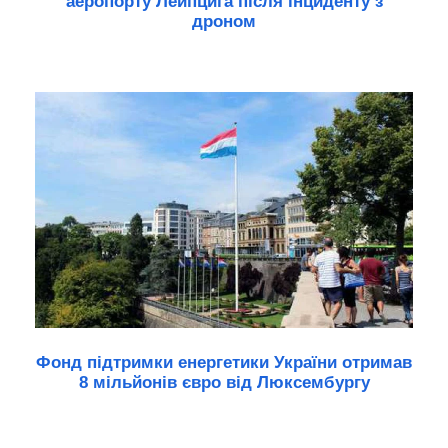
аеропорту Лейпцига після інциденту з
дроном
Фонд підтримки енергетики України отримав
8 мільйонів євро від Люксембургу