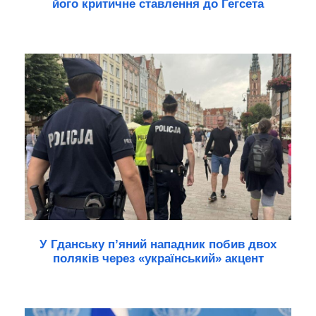
його критичне ставлення до Гегсета
У Гданську п’яний нападник побив двох
поляків через «український» акцент