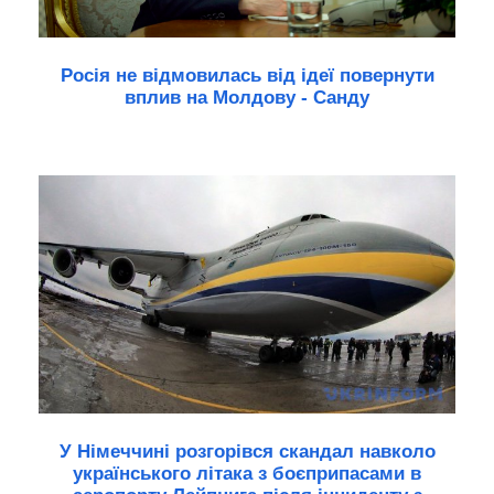
Росія не відмовилась від ідеї повернути
вплив на Молдову - Санду
У Німеччині розгорівся скандал навколо
українського літака з боєприпасами в