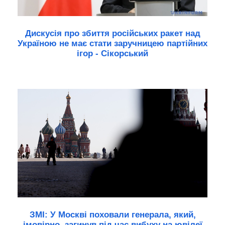
Дискусія про збиття російських ракет над
Україною не має стати заручницею партійних
ігор - Сікорський
ЗМІ: У Москві поховали генерала, який,
імовірно, загинув під час вибуху на ювілеї