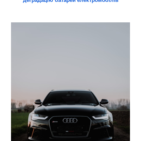
деградацію батарей електромобілів