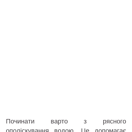
Починати варто з рясного
ополіскування водою. Це допомагає