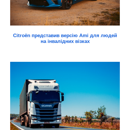
Citroën представив версію Ami для людей
на інвалідних візках