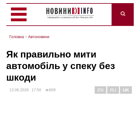
Головна
>
Автоновини
Як правильно мити
автомобіль у спеку без
шкоди
EN
RU
UK
13.06.2026 17:50
609