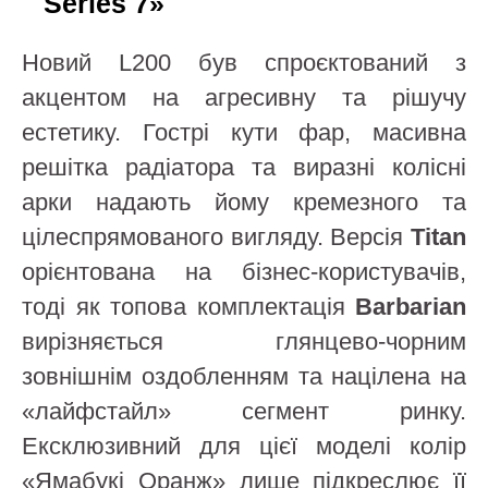
Series 7»
Новий L200 був спроєктований з
акцентом на агресивну та рішучу
естетику. Гострі кути фар, масивна
решітка радіатора та виразні колісні
арки надають йому кремезного та
цілеспрямованого вигляду. Версія
Titan
орієнтована на бізнес-користувачів,
тоді як топова комплектація
Barbarian
вирізняється глянцево-чорним
зовнішнім оздобленням та націлена на
«лайфстайл» сегмент ринку.
Ексклюзивний для цієї моделі колір
«Ямабукі Оранж» лише підкреслює її