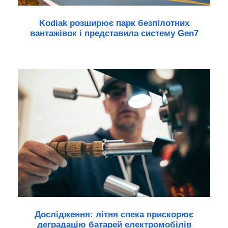
Kodiak розширює парк безпілотних
вантажівок і представила систему Gen7
Дослідження: літня спека прискорює
деградацію батарей електромобілів