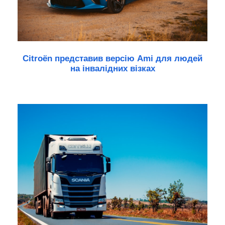
Citroën представив версію Ami для людей
на інвалідних візках