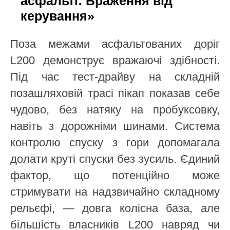
асфальті: Враження від
керування»
Поза межами асфальтованих доріг
L200 демонструє вражаючі здібності.
Під час тест-драйву на складній
позашляховій трасі пікап показав себе
чудово, без натяку на пробуксовку,
навіть з дорожніми шинами. Система
контролю спуску з гори допомагала
долати круті спуски без зусиль. Єдиний
фактор, що потенційно може
стримувати на надзвичайно складному
рельєфі, — довга колісна база, але
більшість власників L200 навряд чи