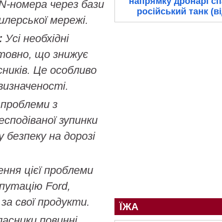
напрямку дронарі с
N-номера через бази
російський танк (в
илерської мережі.
:
Усі необхідні
товно, що знижує
ників. Це особливо
визначеності.
проблеми з
сподіваної зупинки
 безпеку на дорозі
ння цієї проблеми
путацію Ford,
 за свої продукти.
ЇЖА
асники повинні