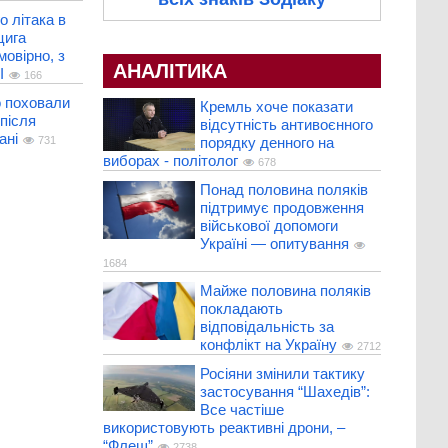
о літака в
цига
мовірно, з
АНАЛІТИКА
І
166
о поховали
Кремль хоче показати
після
відсутність антивоєнного
ані
731
порядку денного на
виборах - політолог
678
Понад половина поляків
підтримує продовження
військової допомоги
Україні — опитування
1684
Майже половина поляків
покладають
відповідальність за
конфлікт на Україну
2712
Росіяни змінили тактику
застосування “Шахедів”:
Все частіше
використовують реактивні дрони, –
“Флеш”
2738