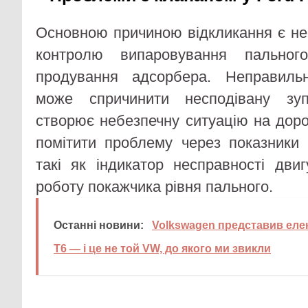
Основною причиною відкликання є нес
контролю випаровування пальног
продування адсорбера. Неправиль
може спричинити несподівану зу
створює небезпечну ситуацію на доро
помітити проблему через показники 
такі як індикатор несправності дви
роботу покажчика рівня пального.
Останні новини:
Volkswagen представив елек
T6 — і це не той VW, до якого ми звикли