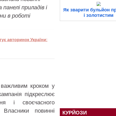
 панелі приладів і
Як зварити бульйон п
іни в роботі
і золотистим
ує авторинок України:
є важливим кроком у
кампанія підкреслює
ння і своєчасного
. Власники повинні
КУРЙОЗИ