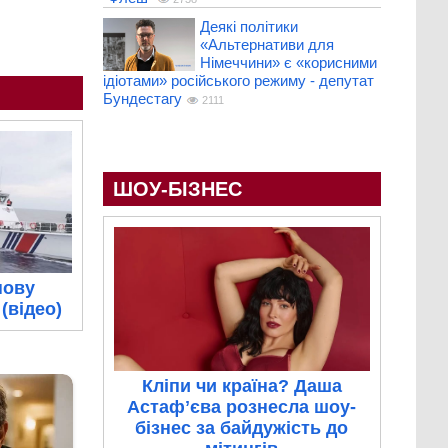
Деякі політики
«Альтернативи для
Німеччини» є «корисними
ідіотами» російського режиму - депутат
Бундестагу
2111
ШОУ-БІЗНЕС
нову
(відео)
Кліпи чи країна? Даша
Астафʼєва рознесла шоу-
бізнес за байдужість до