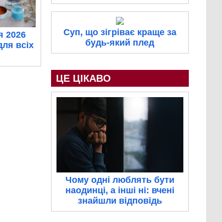
Суп, що зігріває краще за
я 2026
будь-який плед
для всіх
ЦЕ ЦІКАВО
Чому одні люблять бути
наодинці, а інші ні: вчені
знайшли відповідь