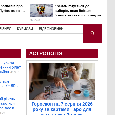
 розповів про
Кремль готується до
Путіна на осінь
виборів, яких боїться
більше за санкції - розвідка
2570
БІЗНЕС
КУРЙОЗИ
ВІДЕОНОВИНИ
АСТРОЛОГІЯ
и шукали
ейний білет
льйон
387
ється
діл КНДР -
й рівень
казалися
Гороскоп на 7 серпня 2026
лі часів
року за картами Таро для
271
всіх знаків Зодіаку