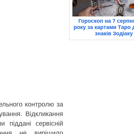
Гороскоп на 7 серпн
року за картами Таро 
знаків Зодіаку
ельного контролю за
вування. Відкликання
и піддані сервісній
чання не вирішило