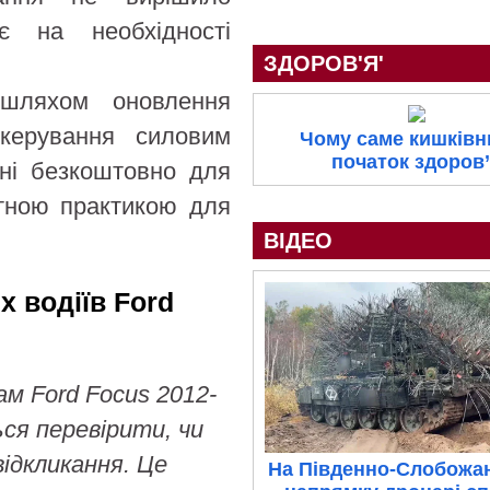
 на необхідності
ЗДОРОВ'Я'
шляхом оновлення
 керування силовим
Чому саме кишківн
початок здоров
ані безкоштовно для
ртною практикою для
ВІДЕО
х водіїв Ford
м Ford Focus 2012-
ься перевірити, чи
відкликання. Це
На Південно-Слобожа