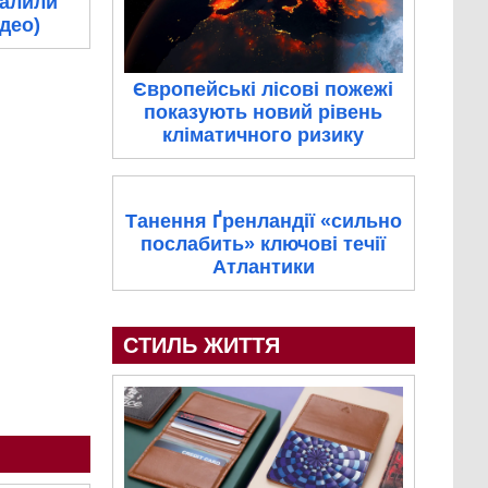
палили
ідео)
Європейські лісові пожежі
показують новий рівень
кліматичного ризику
Танення Ґренландії «сильно
послабить» ключові течії
Атлантики
СТИЛЬ ЖИТТЯ