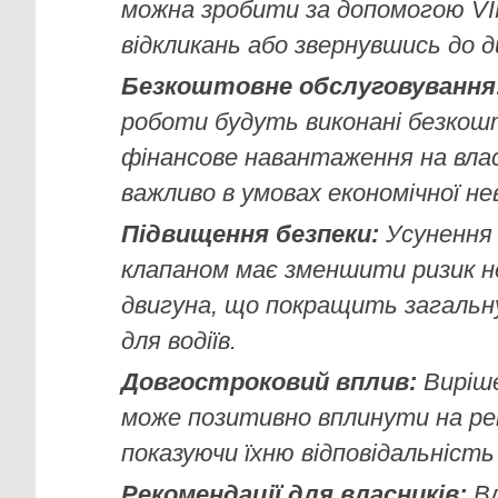
можна зробити за допомогою VI
відкликань або звернувшись до д
Безкоштовне обслуговування
роботи будуть виконані безкош
фінансове навантаження на влас
важливо в умовах економічної не
Підвищення безпеки:
Усунення 
клапаном має зменшити ризик не
двигуна, що покращить загальну
для водіїв.
Довгостроковий вплив:
Виріше
може позитивно вплинути на ре
показуючи їхню відповідальність
Рекомендації для власників:
Вл