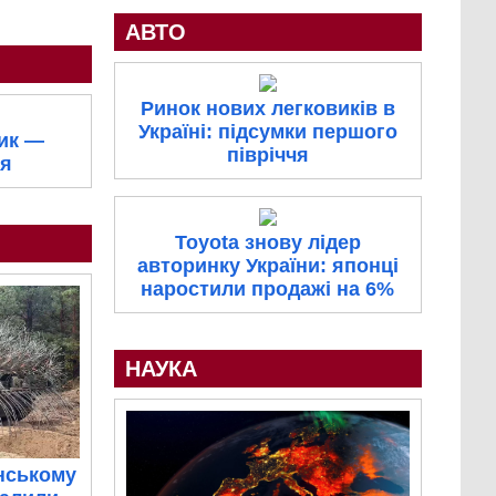
АВТО
Ринок нових легковиків в
Україні: підсумки першого
ик —
півріччя
’я
Toyota знову лідер
авторинку України: японці
наростили продажі на 6%
НАУКА
нському