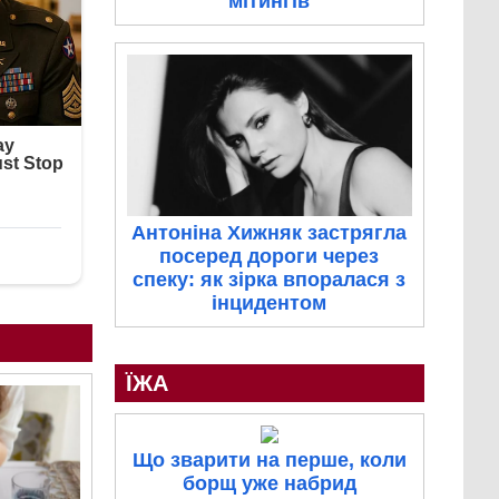
мітингів
Антоніна Хижняк застрягла
посеред дороги через
спеку: як зірка впоралася з
інцидентом
ЇЖА
Що зварити на перше, коли
борщ уже набрид