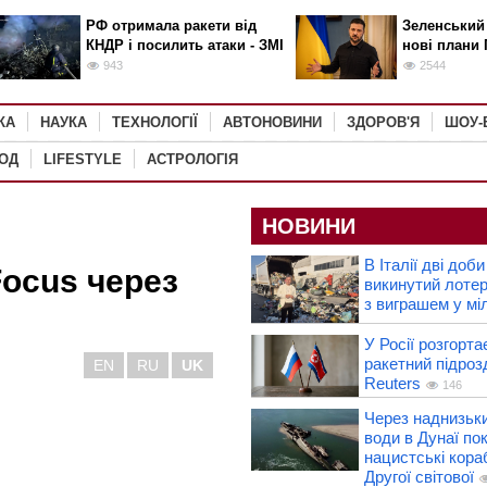
РФ отримала ракети від
Зеленський
КНДР і посилить атаки - ЗМІ
нові плани 
943
2544
КА
НАУКА
ТЕХНОЛОГІЇ
АВТОНОВИНИ
ЗДОРОВ'Я
ШОУ-
РОД
LIFESTYLE
АСТРОЛОГІЯ
НОВИНИ
В Італії дві доб
Focus через
викинутий лотер
з виграшем у мі
У Росії розгорта
ракетний підроз
EN
RU
UK
Reuters
146
Через наднизьки
води в Дунаї по
нацистські кораб
Другої світової