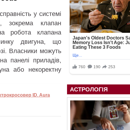
правність у системі
о, зокрема клапан
на робота клапана
пинку двигуна, що
зі. Власники можуть
на панелі приладів,
гуна або некоректну
АСТРОЛОГІЯ
трокросовер ID. Aura