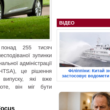
ВІДЕО
 понад 255 тисяч
несподіваної зупинки
нальної адміністрації
HTSA), це рішення
Філіппіни: Китай з
застосовує водомети 
 випуску, які вже
оте, він міг бути
Focus