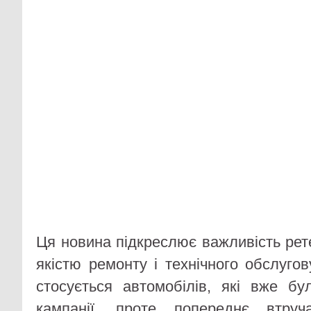
Ця новина підкреслює важливість рет
якістю ремонту і технічного обслуго
стосується автомобілів, які вже бул
кампанії, проте попереднє втру