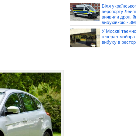
Біля українськог
аеропорту Лейп
виявили дрон, й
вибухівкою - ЗМ
У Москві таємн
генерал-майора 
вибуху в рестор