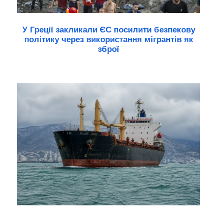
У Греції закликали ЄС посилити безпекову
політику через використання мігрантів як
зброї