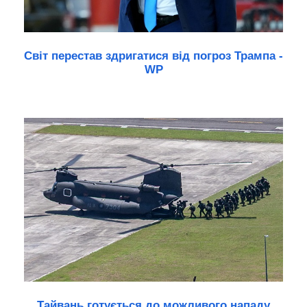
Світ перестав здригатися від погроз Трампа -
WP
Тайвань готується до можливого нападу