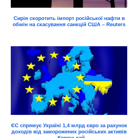
Сирія скоротить імпорт російської нафти в
обмін на скасування санкцій США – Reuters
ЄС спрямує Україні 1,4 млрд євро за рахунок
доходів від заморожених російських активів
– Корецький