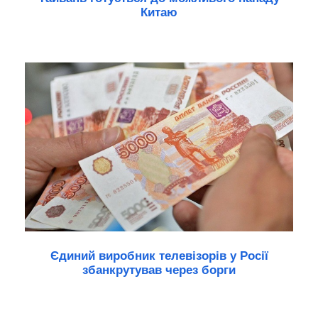
Китаю
Єдиний виробник телевізорів у Росії
збанкрутував через борги