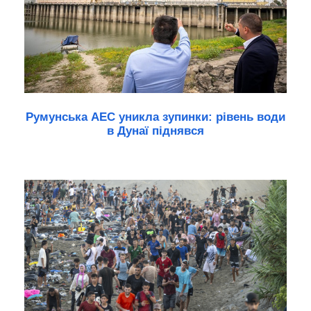
Румунська АЕС уникла зупинки: рівень води
в Дунаї піднявся