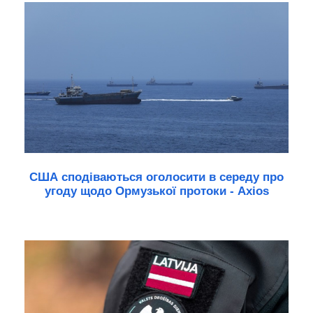
США сподіваються оголосити в середу про
угоду щодо Ормузької протоки - Axios