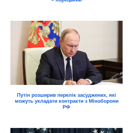
Путін розширив перелік засуджених, які
можуть укладати контракти з Міноборони
РФ