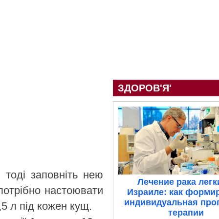
ЗДОРОВ'Я'
 тоді заповніть нею
Лечение рака легк
 потрібно настоювати
Израиле: как форми
индивидуальная про
,5 л під кожен кущ.
терапии