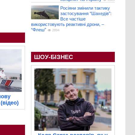
Росіяни змінили тактику
застосування “Шахедів”:
Все частіше
використовують реактивні дрони, –
“Флеш”
2894
ШОУ-БІЗНЕС
нову
(відео)