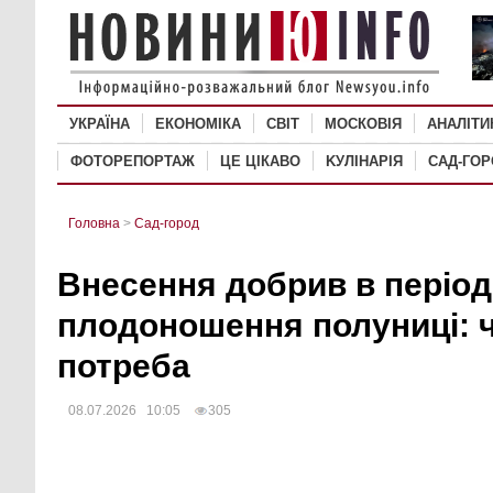
УКРАЇНА
ЕКОНОМІКА
СВІТ
MОСКОВІЯ
АНАЛІТИ
ФОТОРЕПОРТАЖ
ЦЕ ЦІКАВО
KУЛІНАРІЯ
САД-ГО
Головна
>
Сад-город
Внесення добрив в період
плодоношення полуниці: ч
потреба
08.07.2026 10:05
305