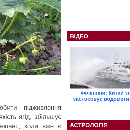
ВІДЕО
Філіппіни: Китай з
застосовує водомети 
бити підживлення
кість ягід, збільшує
АСТРОЛОГІЯ
 нюанс, коли вже є