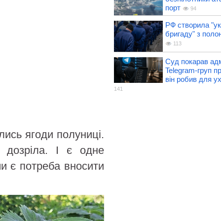
порт
94
РФ створила "ук
бригаду" з поло
113
Суд покарав ад
Telegram-груп п
він робив для у
141
лись ягоди полуниці.
 дозріла. І є одне
чи є потреба вносити