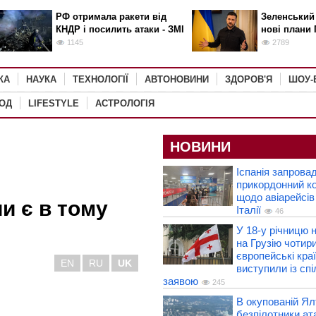
РФ отримала ракети від
Зеленський
КНДР і посилить атаки - ЗМІ
нові плани 
1145
2789
КА
НАУКА
ТЕХНОЛОГІЇ
АВТОНОВИНИ
ЗДОРОВ'Я
ШОУ-
РОД
LIFESTYLE
АСТРОЛОГІЯ
НОВИНИ
Іспанія запрова
прикордонний к
щодо авіарейсів
и є в тому
Італії
46
У 18-у річницю н
на Грузію чотир
європейські кра
EN
RU
UK
виступили із сп
заявою
245
В окупованій Ял
безпілотники ат