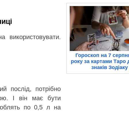
ниці
на використовувати.
Гороскоп на 7 серпн
року за картами Таро 
знаків Зодіаку
ий послід, потрібно
ою. І він має бути
роблять по 0,5 л на