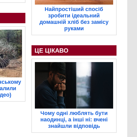
Найпростіший спосіб
зробити ідеальний
домашній хліб без замісу
руками
ЦЕ ЦІКАВО
нському
палили
ідео)
Чому одні люблять бути
наодинці, а інші ні: вчені
знайшли відповідь