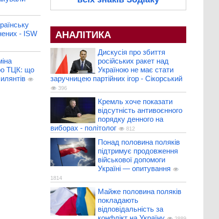
раїнську
нених - ISW
АНАЛІТИКА
Дискусія про збиття
міна
російських ракет над
ро ТЦК: що
Україною не має стати
хилянтів
заручницею партійних ігор - Сікорський
396
Кремль хоче показати
відсутність антивоєнного
порядку денного на
виборах - політолог
812
Понад половина поляків
підтримує продовження
військової допомоги
Україні — опитування
1814
Майже половина поляків
покладають
відповідальність за
конфлікт на Україну
2889