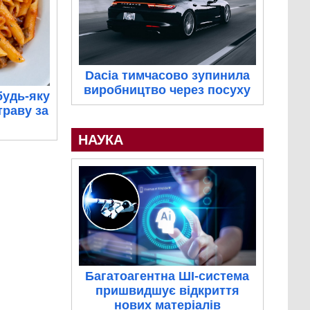
Dacia тимчасово зупинила
виробництво через посуху
будь-яку
траву за
НАУКА
Багатоагентна ШІ-система
пришвидшує відкриття
нових матеріалів