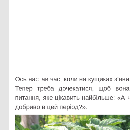
Ось настав час, коли на кущиках з’яви
Тепер треба дочекатися, щоб вона
питання, яке цікавить найбільше: «‎А 
добриво в цей період?».