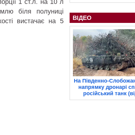
рції 1 ст.л. на 10 л
емлю біля полуниці
ВІДЕО
кості вистачає на 5
На Південно-Слобожа
напрямку дронарі с
російський танк (в