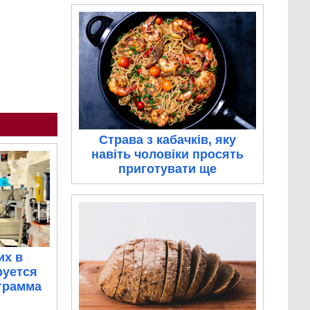
Страва з кабачків, яку
навіть чоловіки просять
приготувати ще
их в
руется
грамма