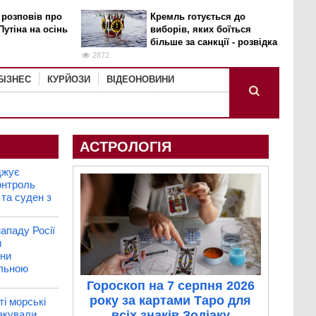
 розповів про
Кремль готується до
Путіна на осінь
виборів, яких боїться
більше за санкції - розвідка
2872
БІЗНЕС
КУРЙОЗИ
ВІДЕОНОВИНИ
АСТРОЛОГІЯ
джує
онтроль
 та суден з
ападу Росії
и
їни
ільною
Гороскоп на 7 серпня 2026
року за картами Таро для
ті морські
акували
всіх знаків Зодіаку