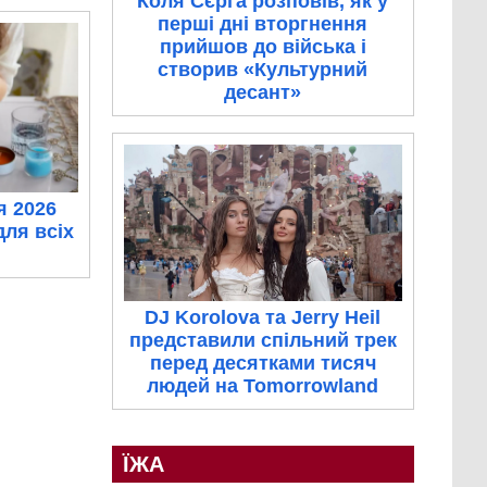
Коля Сєрга розповів, як у
перші дні вторгнення
прийшов до війська і
створив «Культурний
десант»
я 2026
для всіх
DJ Korolova та Jerry Heil
представили спільний трек
перед десятками тисяч
людей на Tomorrowland
ЇЖА