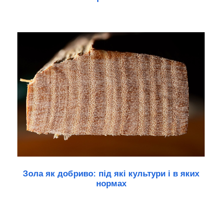
Зола як добриво: під які культури і в яких
нормах