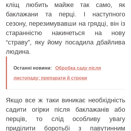
кліщ любить майже так само, як
баклажани та перці. І наступного
сезону, перезимувавши на грядці, він із
старанністю накинеться на нову
“страву”, яку йому посадила дбайлива
людина.
Останні новини:
Обробка саду після
листопаду: препарати й строки
Якщо все ж таки виникає необхідність
садити огірки після баклажанів або
перців, то слід особливу увагу
приділити боротьбі з павутинним