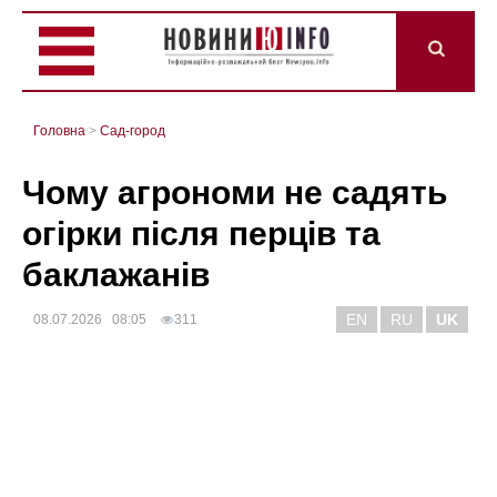
Головна
>
Сад-город
Чому агрономи не садять
огірки після перців та
баклажанів
EN
RU
UK
08.07.2026 08:05
311