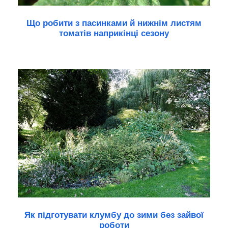
Що робити з пасинками й нижнім листям
томатів наприкінці сезону
Як підготувати клумбу до зими без зайвої
роботи