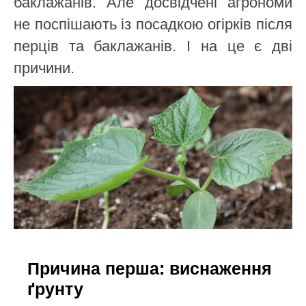
баклажанів. Але досвідчені агрономи
не поспішають із посадкою огірків після
перців та баклажанів. І на це є дві
причини.
Причина перша: виснаження
ґрунту