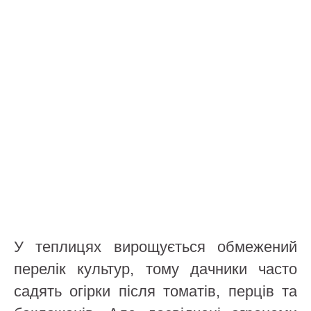
У теплицях вирощується обмежений
перелік культур, тому дачники часто
садять огірки після томатів, перців та