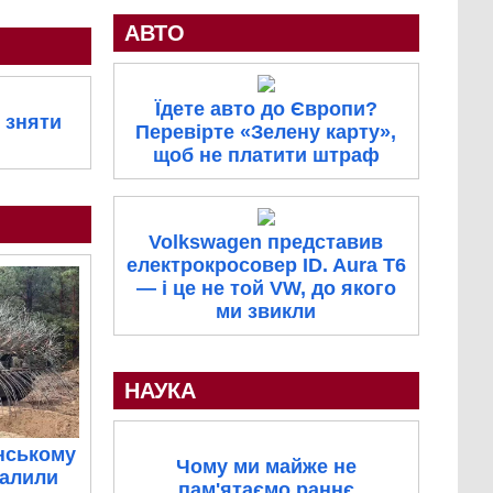
АВТО
Їдете авто до Європи?
 зняти
Перевірте «Зелену карту»,
щоб не платити штраф
Volkswagen представив
електрокросовер ID. Aura T6
— і це не той VW, до якого
ми звикли
НАУКА
нському
Чому ми майже не
палили
пам'ятаємо раннє