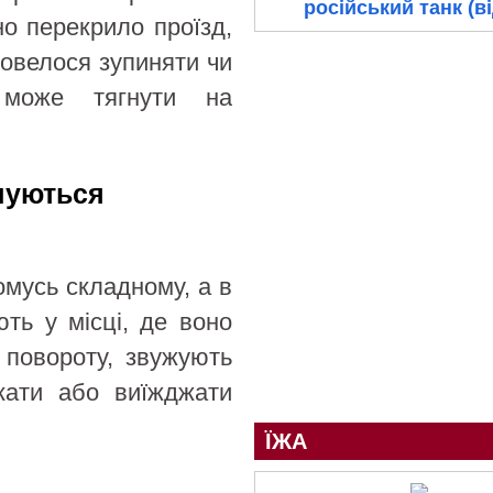
російський танк (в
о перекрило проїзд,
довелося зупиняти чи
 може тягнути на
нчуються
омусь складному, а в
ть у місці, де воно
 повороту, звужують
екати або виїжджати
ЇЖА