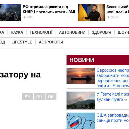
РФ отримала ракети від
Зеленський
КНДР і посилить атаки - ЗМІ
нові плани 
896
2482
КА
НАУКА
ТЕХНОЛОГІЇ
АВТОНОВИНИ
ЗДОРОВ'Я
ШОУ-
РОД
LIFESTYLE
АСТРОЛОГІЯ
НОВИНИ
Євросоюз несп
затору на
заборонити морс
перевезення рос
нафти - Eurone
У Гватемалі про
EN
RU
UK
вулкан Фуего
США запровадил
санкції проти Рос