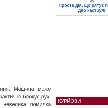
Проста дія, що рятує п
дно каструлі
ання. Машина може
фактично блокує рух.
КУРЙОЗИ
ь невелика помилка