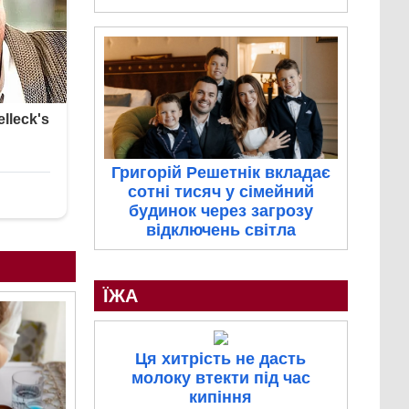
Григорій Решетнік вкладає
сотні тисяч у сімейний
будинок через загрозу
відключень світла
ЇЖА
Ця хитрість не дасть
молоку втекти під час
кипіння