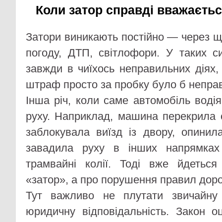
Коли затор справді вважаєть
Затори виникають постійно — через щі
погоду, ДТП, світлофори. У таких с
завжди в чиїхось неправильних діях,
штраф просто за пробку було б непра
Інша річ, коли саме автомобіль воді
руху. Наприклад, машина перекрила с
заблокувала виїзд із двору, опинил
завадила руху в інших напрямках
трамвайні колії. Тоді вже йдетьс
«затор», а про порушення правил доро
Тут важливо не плутати звичайну
юридичну відповідальність. Закон 