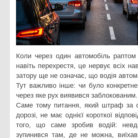
Коли через один автомобіль раптом
навіть перехрестя, це нервує всіх н
затору ще не означає, що водія авто
Тут важливо інше: чи було конкретн
через яке рух виявився заблокованим.
Саме тому питання, який штраф за 
дорозі, не має однієї короткої відпов
того, що саме зробив водій: невд
зупинився там, де не можна, виїха