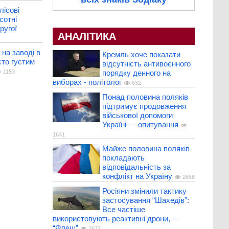
лісові
сотні
ругої
АНАЛІТИКА
на заводі в
Кремль хоче показати
сто густим
відсутність антивоєнного
1153
порядку денного на
виборах - політолог
632
Понад половина поляків
підтримує продовження
військової допомоги
Україні — опитування
1641
Майже половина поляків
покладають
відповідальність за
конфлікт на Україну
2658
Росіяни змінили тактику
застосування “Шахедів”:
Все частіше
використовують реактивні дрони, –
“Флеш”
2672