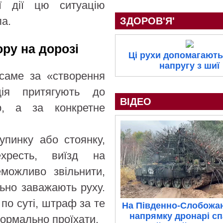
иї дії цю ситуацію
а.
ЗДОРОВ'Я'
ру на дорозі
Ці рухи допомагають
напругу з шиї
 саме за «створення
ія притягують до
ВІДЕО
р, а за конкретне
упинку або стоянку,
хресть, виїзд на
можливо звільнити,
льно заважають руху.
по суті, штраф за те
На Південно-Слобожа
напрямку дронарі с
нормально проїхати.