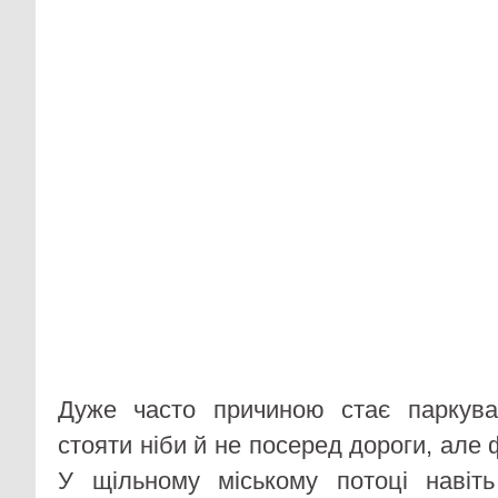
Дуже часто причиною стає паркув
стояти ніби й не посеред дороги, але 
У щільному міському потоці навіт