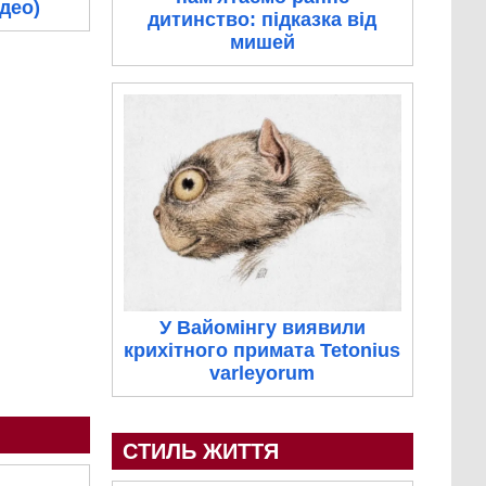
ідео)
дитинство: підказка від
мишей
У Вайомінгу виявили
крихітного примата Tetonius
varleyorum
СТИЛЬ ЖИТТЯ