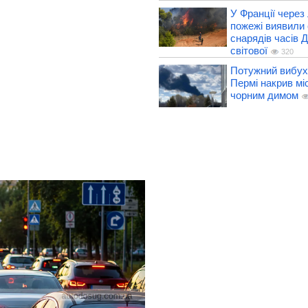
У Франції через 
пожежі виявили 
снарядів часів Д
світової
320
Потужний вибух 
Пермі накрив мі
чорним димом