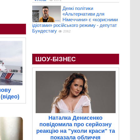
Деякі політики
«Альтернативи для
Німеччини» є «корисними
ідіотами» російського режиму - депутат
Бундестагу
2062
ШОУ-БІЗНЕС
нову
(відео)
Наталка Денисенко
повідомила про серйозну
реакцію на "уколи краси" та
показала обличчя