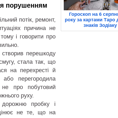
ся порушенням
Гороскоп на 6 серпн
льний потік, ремонт,
року за картами Таро 
знаків Зодіаку
итуаціях причина не
 тому і говорити про
вильно.
я створив перешкоду
мугу, стала так, що
ася на перехресті й
 або перегородила
я не про побутовий
жнього руху.
 дорожню пробку і
оцінює не те, що на