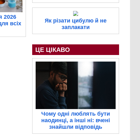
я 2026
Як різати цибулю й не
для всіх
заплакати
ЦЕ ЦІКАВО
Чому одні люблять бути
наодинці, а інші ні: вчені
знайшли відповідь