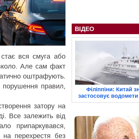
ВІДЕО
 стає вся смуга або
авколо. Але сам факт
матично оштрафують.
е порушення правил,
Філіппіни: Китай з
застосовує водомети 
створення затору на
іді. Все залежить від
ало припаркувався,
в на перехрестя без