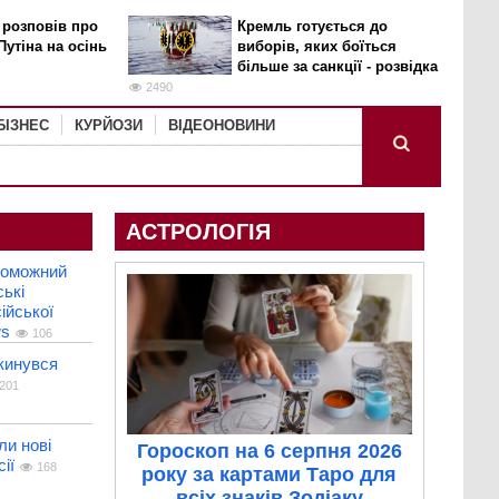
 розповів про
Кремль готується до
Путіна на осінь
виборів, яких боїться
більше за санкції - розвідка
2490
БІЗНЕС
КУРЙОЗИ
ВІДЕОНОВИНИ
АСТРОЛОГІЯ
роможний
ькі
ійської
ws
106
кинувся
201
и нові
Гороскоп на 6 серпня 2026
ії
168
року за картами Таро для
всіх знаків Зодіаку