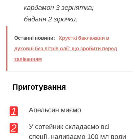
кардамон 3 зернятка;
бадьян 2 зірочки.
Останні новини:
Хрусткі баклажани в
духовці без літрів олії: що зробити перед
запіканням
Приготування
Апельсин миємо.
У сотейник складаємо всі
спеції, наливаємо 100 мл води