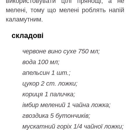
використовувати цілі прянощі, а не
мелені, тому що мелені роблять напій
каламутним.
складові
червоне вино сухе 750 мл;
вода 100 мл;
апельсин 1 шт.;
цукор 2 ст. ложки;
кориця 1 паличка;
імбир мелений 1 чайна ложка;
гвоздика 5 бутончиків;
мускатний горіх 1/4 чайної ложки;