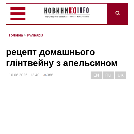
Головна
>
Kулінарія
рецепт домашнього
глінтвейну з апельсином
EN
RU
UK
10.06.2026 13:40
388