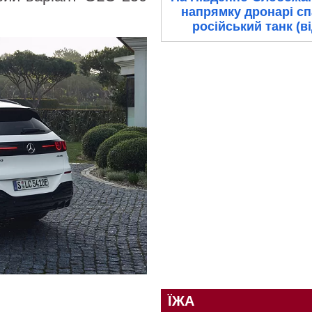
напрямку дронарі с
російський танк (в
ЇЖА