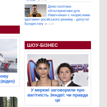
Деякі політики
«Альтернативи для
Німеччини» є «корисними
ідіотами» російського режиму - депутат
Бундестагу
2139
ШОУ-БІЗНЕС
нову
(відео)
У мережі заговорили про
вагітність Зендеї: чи правда
це