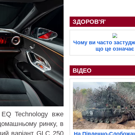
ЗДОРОВ'Я'
Чому ви часто застудж
що це означає
ВІДЕО
h EQ Technology вже
домашньому ринку, в
овий варіант GLC 250
На Південно-Слобожа