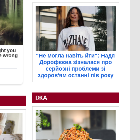
"Не могла навіть йти": Надя
Дорофєєва зізналася про
серйозні проблеми зі
здоров'ям останні пів року
ЇЖА