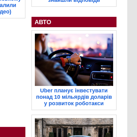
знайшли відповідь
палили
ідео)
АВТО
Uber планує інвестувати
понад 10 мільярдів доларів
у розвиток роботакси