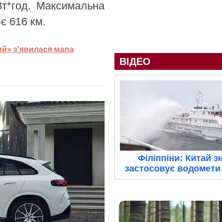
Вт*год. Максимальна
є 616 км.
ий» з'явилася мапа
ВІДЕО
Філіппіни: Китай з
застосовує водомети 