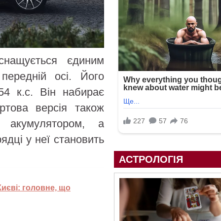
нащується єдиним
передній осі. Його
54 к.с. Він набирає
ртова версія також
м акумулятором, а
ядці у неї становить
АСТРОЛОГІЯ
иєві: головне, що