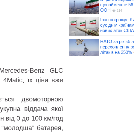
щонайменше 56 
ООН
214
Іран погрожує б
сусіднім країнам
нових атак США
НАТО за рік збі
перехоплення р
літаків на 250%
 Mercedes-Benz GLC
4Matic, їх ціни вже
ться двомоторною
укупна віддача якої
н від 0 до 100 км/год
 “молодша” батарея,