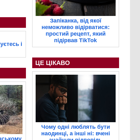
Запіканка, від якої
неможливо відірватися:
простий рецепт, який
підірвав TikTok
уєтесь і
ЦЕ ЦІКАВО
Чому одні люблять бути
наодинці, а інші ні: вчені
нському