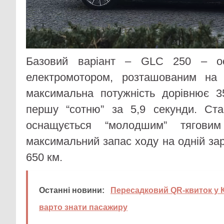
Базовий варіант – GLC 250 – ос
електромотором, розташованим на 
максимальна потужність дорівнює 3
першу “сотню” за 5,9 секунди. Ста
оснащується “молодшим” ​​тягови
максимальний запас ходу на одній зар
650 км.
Останні новини:
Пересадковий QR-квиток у К
варто знати пасажиру