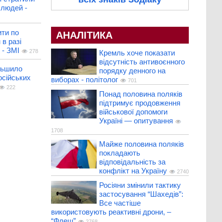
людей -
ити по
АНАЛІТИКА
 в разі
 - ЗМІ
278
Кремль хоче показати
відсутність антивоєнного
льшило
порядку денного на
осійських
виборах - політолог
701
222
Понад половина поляків
підтримує продовження
військової допомоги
Україні — опитування
1708
Майже половина поляків
покладають
відповідальність за
конфлікт на Україну
2740
Росіяни змінили тактику
застосування “Шахедів”:
Все частіше
використовують реактивні дрони, –
“Флеш”
2768