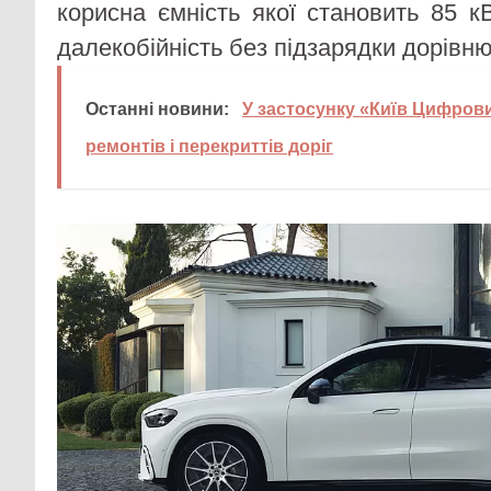
корисна ємність якої становить 85 к
далекобійність без підзарядки дорівню
Останні новини:
У застосунку «Київ Цифров
ремонтів і перекриттів доріг