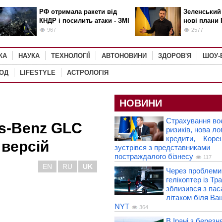
РФ отримала ракети від
Зеленський
КНДР і посилить атаки - ЗМІ
нові плани 
967
2577
КА
НАУКА
ТЕХНОЛОГІЇ
АВТОНОВИНИ
ЗДОРОВ'Я
ШОУ-
РОД
LIFESTYLE
АСТРОЛОГІЯ
НОВИНИ
Страхування во
s-Benz GLC
ризиків, нова лог
кредити, – Коре
 версій
зустрівся з представниками
постраждалого бізнесу
117
EN
RU
UK
Через проблеми 
гелікоптер із Т
зблизився з па
літаком біля Ва
NYT
364
В Ірані з березн