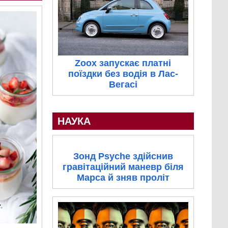
Zoox запускає платні
поїздки без водія в Лас-
Вегасі
НАУКА
Зонд Psyche здійснив
гравітаційний маневр біля
Марса й зняв проліт