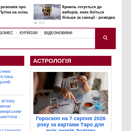
 розповів про
Кремль готується до
Путіна на осінь
виборів, яких боїться
більше за санкції - розвідка
2607
БІЗНЕС
КУРЙОЗИ
ВІДЕОНОВИНИ
АСТРОЛОГІЯ
єнних
істика,
цький
зв’язку
рампом
сажирським
шингтона -
Гороскоп на 7 серпня 2026
року за картами Таро для
я стратили
всіх знаків Зодіаку