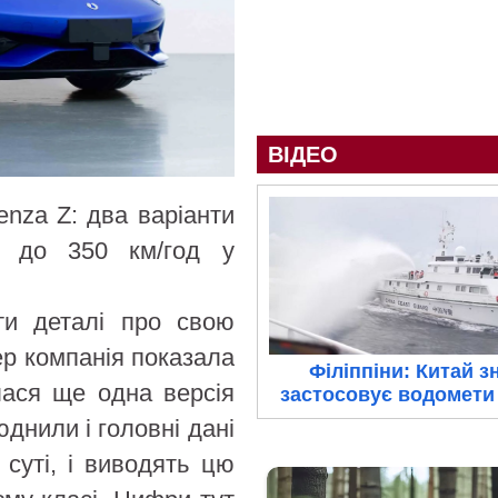
ВІДЕО
nza Z: два варіанти
 і до 350 км/год у
ти деталі про свою
ер компанія показала
Філіппіни: Китай з
лася ще одна версія
застосовує водомети 
днили і головні дані
 суті, і виводять цю