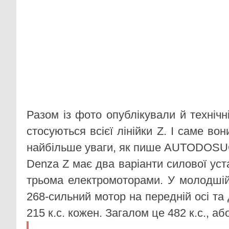
Разом із фото опублікували й технічні
стосуються всієї лінійки Z. І саме во
найбільше уваги, як пише AUTODOSU
Denza Z має два варіанти силової уст
трьома електромоторами. У молодшій
268-сильний мотор на передній осі та 
215 к.с. кожен. Загалом це 482 к.с., аб