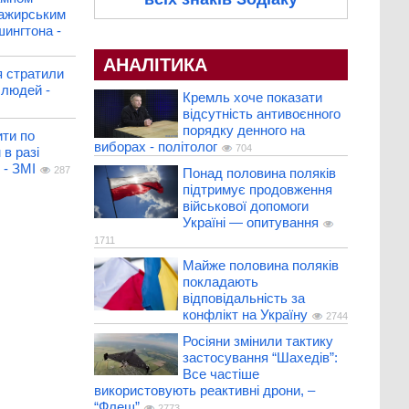
сажирським
шингтона -
АНАЛІТИКА
я стратили
людей -
Кремль хоче показати
відсутність антивоєнного
порядку денного на
ити по
виборах - політолог
704
 в разі
 - ЗМІ
287
Понад половина поляків
підтримує продовження
військової допомоги
Україні — опитування
1711
Майже половина поляків
покладають
відповідальність за
конфлікт на Україну
2744
Росіяни змінили тактику
застосування “Шахедів”:
Все частіше
використовують реактивні дрони, –
“Флеш”
2773