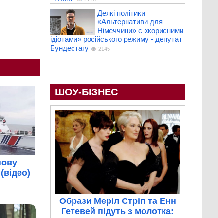
Деякі політики
«Альтернативи для
Німеччини» є «корисними
ідіотами» російського режиму - депутат
Бундестагу
2145
ШОУ-БІЗНЕС
нову
(відео)
Образи Меріл Стріп та Енн
Гетевей підуть з молотка: