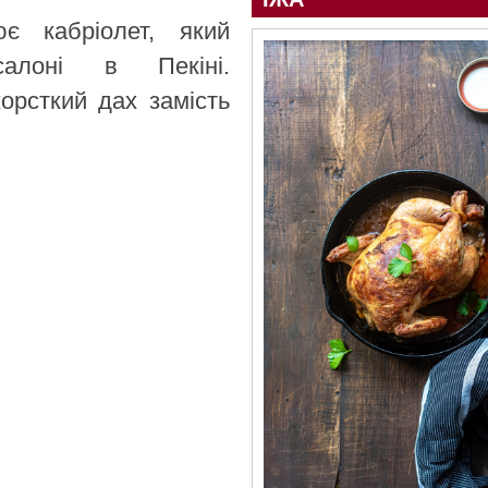
є кабріолет, який
алоні в Пекіні.
орсткий дах замість