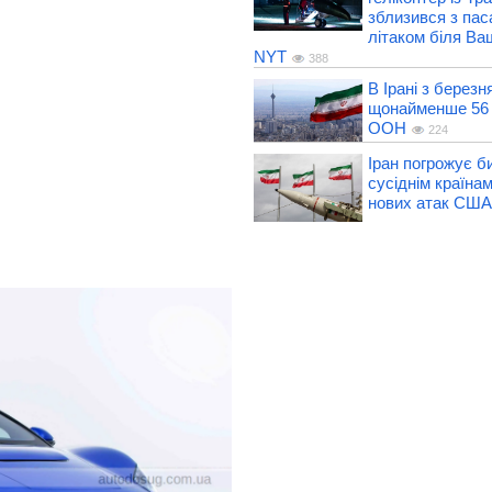
зблизився з па
літаком біля Ва
NYT
388
В Ірані з березн
щонайменше 56 
ООН
224
Іран погрожує б
сусіднім країнам
нових атак США