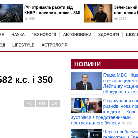
РФ отримала ракети від
Зеленський
КНДР і посилить атаки - ЗМІ
нові плани 
968
2579
КА
НАУКА
ТЕХНОЛОГІЇ
АВТОНОВИНИ
ЗДОРОВ'Я
ШОУ-
РОД
LIFESTYLE
АСТРОЛОГІЯ
НОВИНИ
Глава МВС Нім
2 к.с. і 350
назвав інцидент
Лейпцигу «сцен
гібридної атаки»
Страхування во
EN
RU
UK
ризиків, нова лог
кредити, – Коре
зустрівся з представниками
постраждалого бізнесу
152
Через проблеми 
гелікоптер із Т