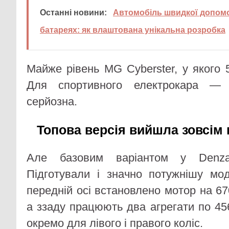
Останні новини:
Автомобіль швидкої допомо
батареях: як влаштована унікальна розробка
Майже рівень MG Cyberster, у якого 5
Для спортивного електрокара — 
серйозна.
Топова версія вийшла зовсім в
Але базовим варіантом у Denz
Підготували і значно потужнішу мо
передній осі встановлено мотор на 670
а ззаду працюють два агрегати по 45
окремо для лівого і правого коліс.