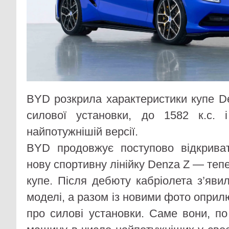
BYD розкрила характеристики купе De
силової установки, до 1582 к.с.
найпотужнішій версії.
BYD продовжує поступово відкрива
нову спортивну лінійку Denza Z — теп
купе. Після дебюту кабріолета з’яви
моделі, а разом із новими фото оприлю
про силові установки. Саме вони, по