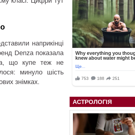
му класі. Цифри тут
мо
дставили наприкінці
бренд Denza показала
ла, що купе теж не
алося: минуло шість
ових знімках.
АСТРОЛОГІЯ