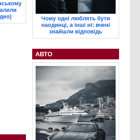
нському
палили
ідео)
Чому одні люблять бути
наодинці, а інші ні: вчені
знайшли відповідь
АВТО