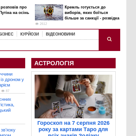
 розповів про
Кремль готується до
Путіна на осінь
виборів, яких боїться
більше за санкції - розвідка
2612
БІЗНЕС
КУРЙОЗИ
ВІДЕОНОВИНИ
АСТРОЛОГІЯ
еччини
 із дроном у
арієм
87
єнних
істика,
цький
Гороскоп на 7 серпня 2026
року за картами Таро для
зв’язку
рампом
всіх знаків Зодіаку