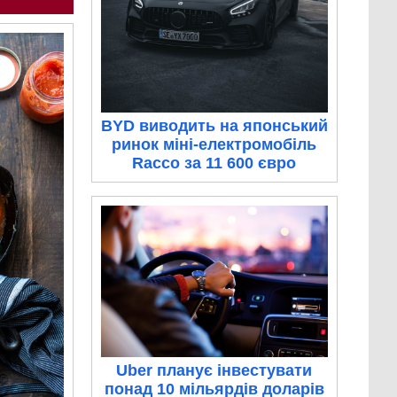
BYD виводить на японський
ринок міні-електромобіль
Racco за 11 600 євро
Uber планує інвестувати
понад 10 мільярдів доларів