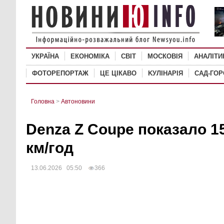
УКРАЇНА
ЕКОНОМІКА
СВІТ
MОСКОВІЯ
АНАЛІТИ
ФОТОРЕПОРТАЖ
ЦЕ ЦІКАВО
KУЛІНАРІЯ
САД-ГО
Головна
>
Автоновини
Denza Z Coupe показало 158
км/год
13.06.2026 05:50
366