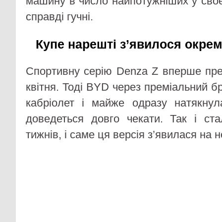
машину в число найпотужніших у своє
справді гучні.
Купе нарешті з’явилося окре
Спортивну серію Denza Z вперше пре
квітня. Тоді BYD через преміальний 
кабріолет і майже одразу натякну
доведеться довго чекати. Так і ст
тижнів, і саме ця версія з’явилася на н