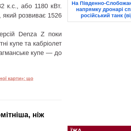
На Південно-Слобожа
 к.с., або 1180 кВт.
напрямку дронарі с
, який розвиває 1526
російський танк (в
ерсій Denza Z поки
ні купе та кабріолет
лагманське купе — до
еної карти»: що
мітніша, ніж
ЇЖА