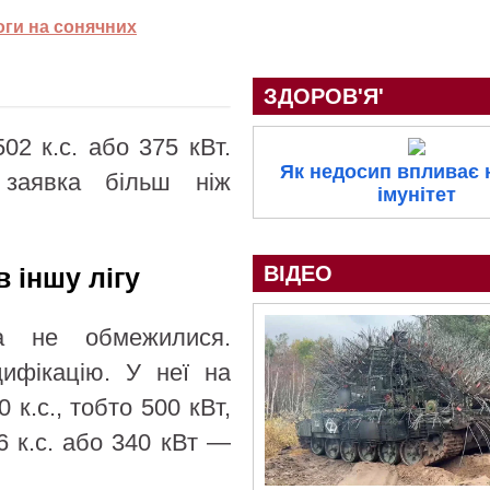
ги на сонячних
ЗДОРОВ'Я'
02 к.с. або 375 кВт.
Як недосип впливає 
заявка більш ніж
імунітет
ВІДЕО
 іншу лігу
a не обмежилися.
дифікацію. У неї на
 к.с., тобто 500 кВт,
6 к.с. або 340 кВт —