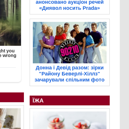
анонсовано аукціон речей
«Диявол носить Prada»
Донна і Девід разом: зірки
"Району Беверлі-Хіллз"
зачарували спільним фото
ЇЖА