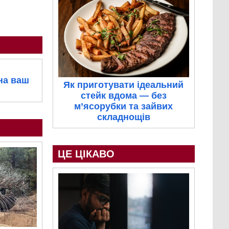
на ваш
Як приготувати ідеальний
стейк вдома — без
м’ясорубки та зайвих
складнощів
ЦЕ ЦІКАВО