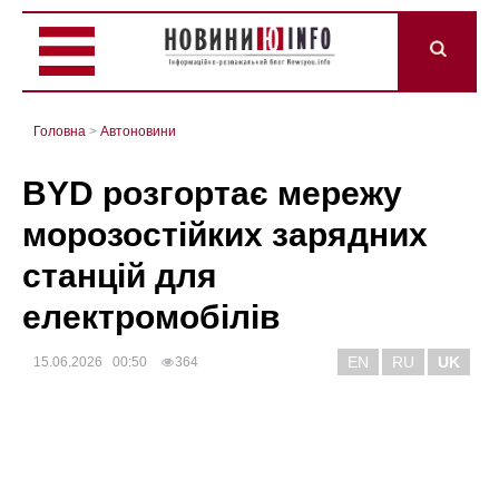
Головна
>
Автоновини
BYD розгортає мережу
морозостійких зарядних
станцій для
електромобілів
EN
RU
UK
15.06.2026 00:50
364