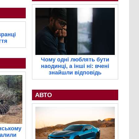
вранці
ття
Чому одні люблять бути
наодинці, а інші ні: вчені
знайшли відповідь
АВТО
нському
палили