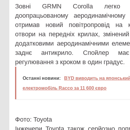
Зовні GRMN Corolla легко в
доопрацьованому аеродинамічному 
отримав новий повітропровід на ка
отвори на передніх крилах, змінений
додатковими аеродинамічними елеме
заднє антикрило. Спойлер має
регулювання з кроком в один градус.
Останні новини:
BYD виводить на японський 
електромобіль Racco за 11 600 євро
Фото: Toyota
Інженери Toyota також серйозно по