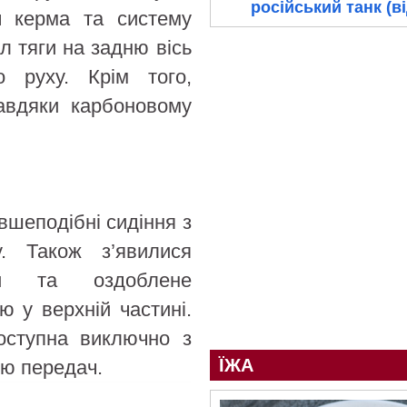
російський танк (в
ч керма та систему
л тяги на задню вісь
о руху. Крім того,
авдяки карбоновому
овшеподібні сидіння з
у. Також з’явилися
ти та оздоблене
 у верхній частині.
оступна виключно з
ЇЖА
ю передач.