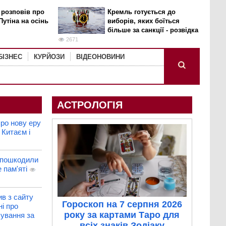
 розповів про
Кремль готується до
Путіна на осінь
виборів, яких боїться
більше за санкції - розвідка
2671
БІЗНЕС
КУРЙОЗИ
ВІДЕОНОВИНИ
АСТРОЛОГІЯ
ро нову еру
 Китаєм і
 пошкодили
 пам'яті
в з сайту
Гороскоп на 7 серпня 2026
ні про
року за картами Таро для
бування за
всіх знаків Зодіаку