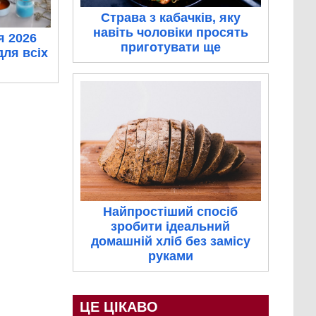
Страва з кабачків, яку
навіть чоловіки просять
я 2026
приготувати ще
для всіх
Найпростіший спосіб
зробити ідеальний
домашній хліб без замісу
руками
ЦЕ ЦІКАВО