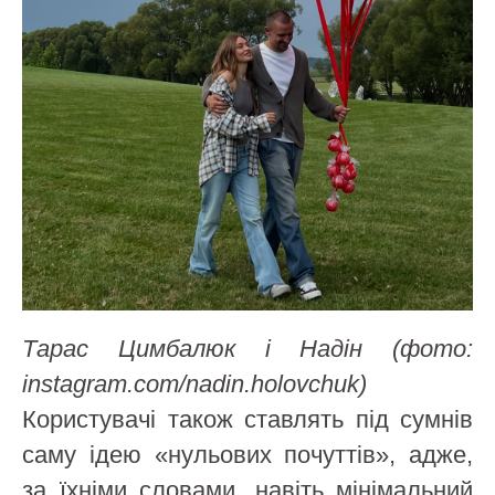
Тарас Цимбалюк і Надін (фото:
instagram.com/nadin.holovchuk)
Користувачі також ставлять під сумнів
саму ідею «нульових почуттів», адже,
за їхніми словами, навіть мінімальний