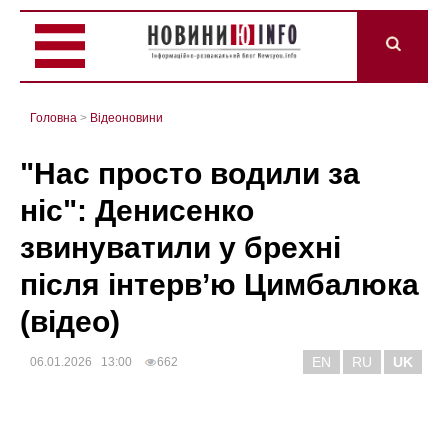
Головна
>
Відеоновини
"Нас просто водили за
ніс": Денисенко
звинуватили у брехні
після інтерв’ю Цимбалюка
(відео)
EN
RU
UK
06.01.2026 13:00
662