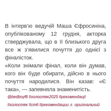
В інтерв’ю ведучій Маша Єфросиніна,
опублікованому 12 грудня, акторка
стверджувала, що в її близького друга
все ж з’явилися почуття до однієї з
фіналісток.
«Коли знімали фінал, коли він думав,
кого він буде обирати, дійсно в нього
почуття народилися. Він казав: «Є
така», — запевняла знаменитість.
@bedboyf6
#холостяк2025
#рекомендації
#холостяк
#стб
#рекомендации
♬ оригінальний