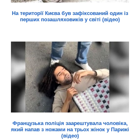
На території Києва був зафіксований один із
перших позашляховиків у світі (відео)
Французька поліція заарештувала чоловіка,
який напав з ножами на трьох жінок у Парижі
(відео)