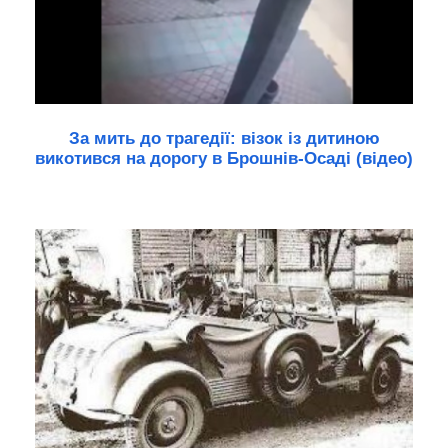
За мить до трагедії: візок із дитиною
викотився на дорогу в Брошнів-Осаді (відео)