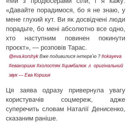
«Ми з продюсерами сіли, і я кажу:
«Давайте порадимося, бо я не знаю, у
мене глухий кут. Ви як досвідчені люди
порадьте, бо мені абсолютно все одно,
хто наступним повинен покинути
проєкт», — розповів Тарас.
@eva.korshyk
Вже подивилися інтервʼю ?
#okayeva
#евакоршик
#холостяк
#цимбалюк
♬ оригінальний
звук — Ева Коршик
Ця заява одразу привернула увагу
користувачів соцмереж, адже
суперечить словам Наталії Денисенко,
сказаним раніше.