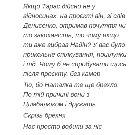
Якщо Тарас дійсно не у
відносинах, на проєкті він, зі слів
Денисенко, отримав почуття чи
то закоханість, то чому якщо
ти вже вибрав Надін? У вас було
прикольне спілкування, поцілунки
і тд. Чому б не спробувати щось
після проєкту, без камер
Тю, бо Наталка те ще брехло.
По тій причині вони з
Цимбалюком і дружать
Скрізь брехня
Нас просто водили за ніс