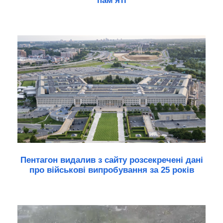
пам'яті
Пентагон видалив з сайту розсекречені дані
про військові випробування за 25 років