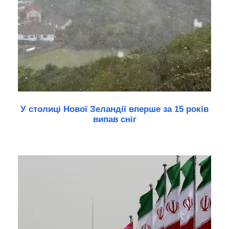
У столиці Нової Зеландії вперше за 15 років
випав сніг