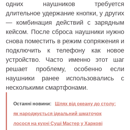
одних наушников требуется
длительное удержание кнопки, у других
— комбинация действий с зарядным
кейсом. После сброса наушники нужно
снова поместить в режим сопряжения и
подключить к телефону как новое
устройство. Часто именно этот шаг
решает проблему, особенно если
наушники ранее использовались с
несколькими смартфонами.
Останні новини:
Шлях від океану до столу:
як народжується ідеальний шматочок
лосося на кухні Суші Мастер у Харкові