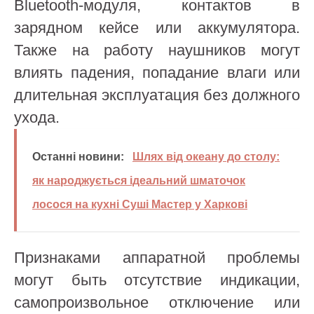
Bluetooth-модуля, контактов в
зарядном кейсе или аккумулятора.
Также на работу наушников могут
влиять падения, попадание влаги или
длительная эксплуатация без должного
ухода.
Останні новини:
Шлях від океану до столу:
як народжується ідеальний шматочок
лосося на кухні Суші Мастер у Харкові
Признаками аппаратной проблемы
могут быть отсутствие индикации,
самопроизвольное отключение или