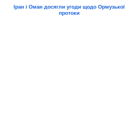
Іран і Оман досягли угоди щодо Ормузької
протоки