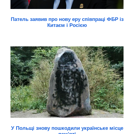
Патель заявив про нову еру співпраці ФБР із
Китаєм і Росією
У Польщі знову пошкодили українське місце