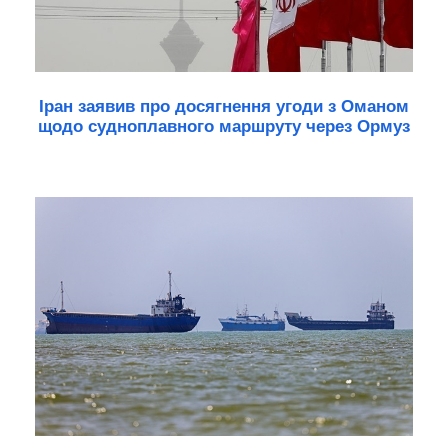
Іран заявив про досягнення угоди з Оманом
щодо судноплавного маршруту через Ормуз