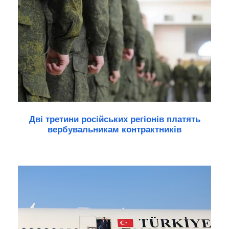
Дві третини російських регіонів платять
вербувальникам контрактників