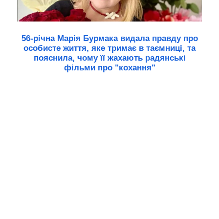
56-річна Марія Бурмака видала правду про
особисте життя, яке тримає в таємниці, та
пояснила, чому її жахають радянські
фільми про "кохання"