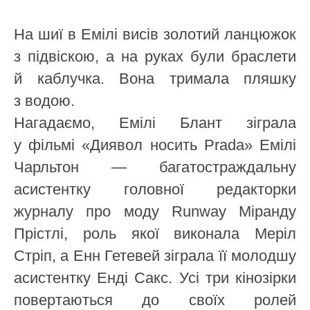
На шиї в Емілі висів золотий ланцюжок
з підвіскою, а на руках були браслети
й каблучка. Вона тримала пляшку
з водою.
Нагадаємо, Емілі Блант зіграла
у фільмі «Диявол носить Prada» Емілі
Чарльтон — багатостраждальну
асистентку головної редакторки
журналу про моду Runway Міранду
Прістлі, роль якої виконала Меріл
Стріп, а Енн Гетевей зіграла її молодшу
асистентку Енді Сакс. Усі три кінозірки
повертаються до своїх ролей