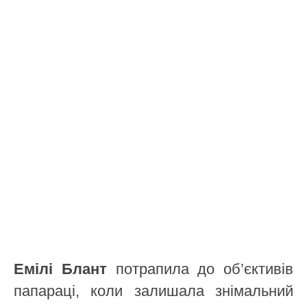
Емілі Блант
потрапила до об’єктивів
папараці, коли залишала знімальний