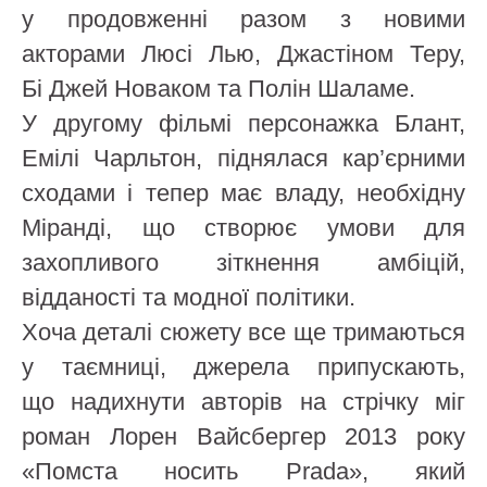
у продовженні разом з новими
акторами Люсі Лью, Джастіном Теру,
Бі Джей Новаком та Полін Шаламе.
У другому фільмі персонажка Блант,
Емілі Чарльтон, піднялася кар’єрними
сходами і тепер має владу, необхідну
Міранді, що створює умови для
захопливого зіткнення амбіцій,
відданості та модної політики.
Хоча деталі сюжету все ще тримаються
у таємниці, джерела припускають,
що надихнути авторів на стрічку міг
роман Лорен Вайсбергер 2013 року
«Помста носить Prada», який