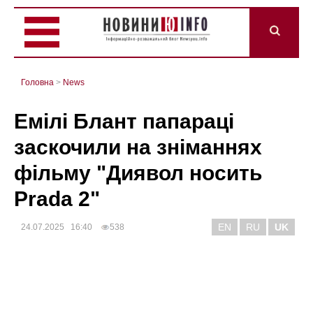
Головна
>
News
Емілі Блант папараці
заскочили на зніманнях
фільму "Диявол носить
Prada 2"
EN
RU
UK
24.07.2025 16:40
538