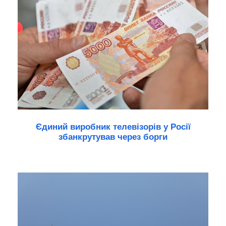
Єдиний виробник телевізорів у Росії
збанкрутував через борги