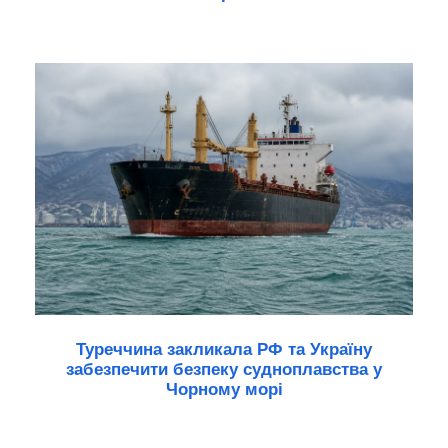
Туреччина закликала РФ та Україну
забезпечити безпеку судноплавства у
Чорному морі