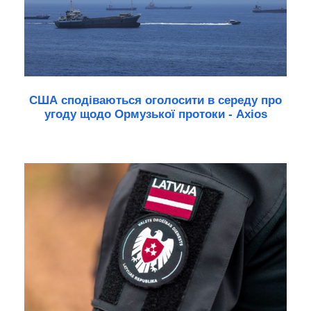
США сподіваються оголосити в середу про
угоду щодо Ормузької протоки - Axios