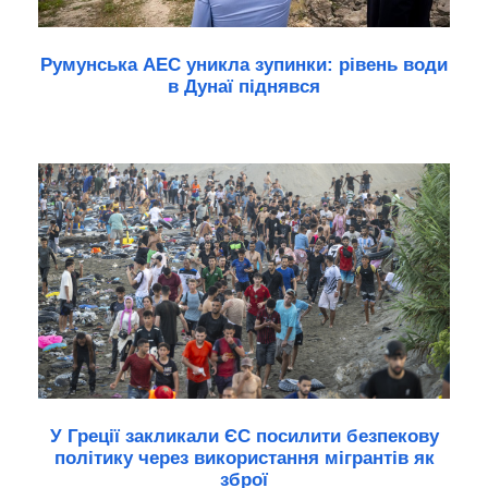
Румунська АЕС уникла зупинки: рівень води
в Дунаї піднявся
У Греції закликали ЄС посилити безпекову
політику через використання мігрантів як
зброї