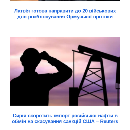
Латвія готова направити до 20 військових
для розблокування Ормузької протоки
Сирія скоротить імпорт російської нафти в
обмін на скасування санкцій США – Reuters