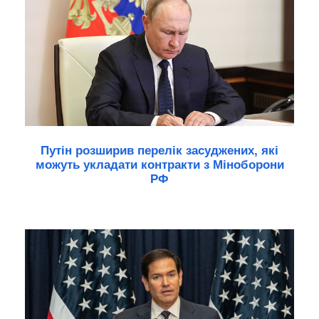
Путін розширив перелік засуджених, які
можуть укладати контракти з Міноборони
РФ