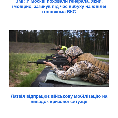
ЗМІ: У Москві поховали генерала, який,
імовірно, загинув під час вибуху на ювілеї
головкома ВКС
Латвія відпрацює військову мобілізацію на
випадок кризової ситуації