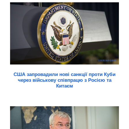
США запровадили нові санкції проти Куби
через військову співпрацю з Росією та
Китаєм