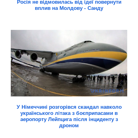
Росія не відмовилась від ідеї повернути
вплив на Молдову - Санду
У Німеччині розгорівся скандал навколо
українського літака з боєприпасами в
аеропорту Лейпцига після інциденту з
дроном