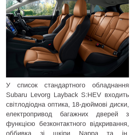
У список стандартного обладнання
Subaru Levorg Layback S:HEV входить
світлодіодна оптика, 18-дюймові диски,
електропривод багажних дверей з
функцією безконтактного відкривання,
оббивка зі шкіри Nappa та ін.