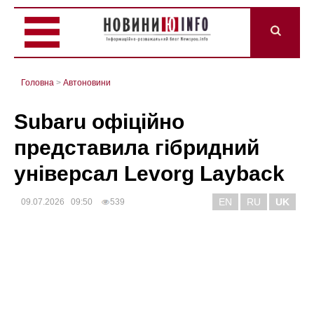
Головна
>
Автоновини
Subaru офіційно
представила гібридний
універсал Levorg Layback
EN
RU
UK
09.07.2026 09:50
539