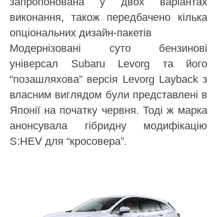
запропонована у двох варіантах
виконання, також передбачено кілька
опціональних дизайн-пакетів
Модернізовані суто бензинові
універсал Subaru Levorg та його
“позашляхова” версія Levorg Layback з
власним виглядом були представлені в
Японії на початку червня. Тоді ж марка
анонсувала гібридну модифікацію
S:HEV для “кросовера”.