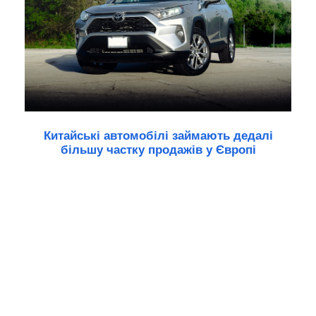
Китайські автомобілі займають дедалі
більшу частку продажів у Європі