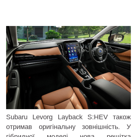
Subaru Levorg Layback S:HEV також
отримав оригінальну зовнішність. У
гібридної моделі нова решітка