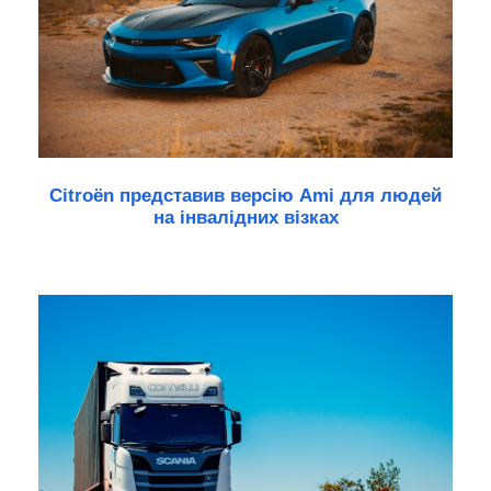
Citroën представив версію Ami для людей
на інвалідних візках