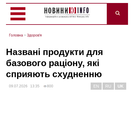
Головна
>
Здоров'я
Названі продукти для
базового раціону, які
сприяють схудненню
EN
RU
UK
09.07.2026 13:35
800