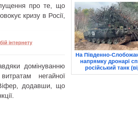
ипущення про те, що
вокує кризу в Росії,
бій інтернету
На Південно-Слобожа
напрямку дронарі с
завдяки домінуванню
російський танк (в
итратам негайної
 Віфер, додавши, що
кції.