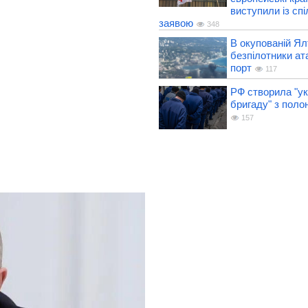
виступили із сп
заявою
348
В окупованій Ял
безпілотники ат
порт
117
РФ створила "ук
бригаду" з поло
157