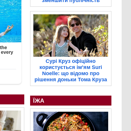
зменшити публічність
Сурі Круз офіційно
користується ім’ям Suri
Noelle: що відомо про
рішення доньки Тома Круза
ЇЖА