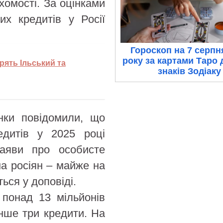
хомості. За оцінками
их кредитів у Росії
Гороскоп на 7 серпн
року за картами Таро 
орять Ільський та
знаків Зодіаку
анки повідомили, що
едитів у 2025 році
аяви про особисте
на росіян – майже на
ься у доповіді.
 понад 13 мільйонів
нше три кредити. На