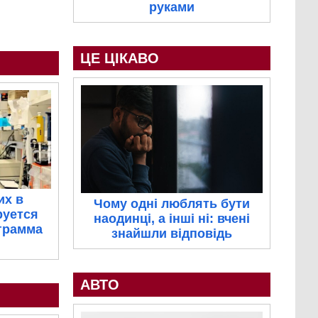
руками
ЦЕ ЦІКАВО
их в
Чому одні люблять бути
руется
наодинці, а інші ні: вчені
грамма
знайшли відповідь
АВТО