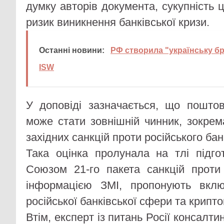
думку авторів документа, сукупність 
ризик виникнення банківської кризи.
Останні новини:
РФ створила "українську бр
ISW
У доповіді зазначається, що пошто
може стати зовнішній чинник, зокре
західних санкцій проти російського бан
Така оцінка пролунала на тлі підг
Союзом 21-го пакета санкцій проти 
інформацією ЗМІ, пропонують вкл
російської банківської сфери та крип
Втім, експерт із питань Росії консалти