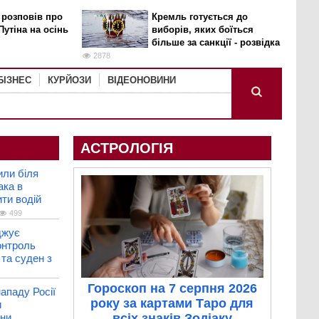
 розповів про
Кремль готується до
Путіна на осінь
виборів, яких боїться
більше за санкції - розвідка
2878
БІЗНЕС
КУРЙОЗИ
ВІДЕОНОВИНИ
АСТРОЛОГІЯ
или біля
ака в
ити водій
499
джує
онтроль
 та суден з
Гороскоп на 7 серпня 2026
ападу Росії
року за картами Таро для
и
їни
всіх знаків Зодіаку