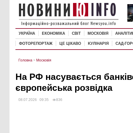
УКРАЇНА
ЕКОНОМІКА
СВІТ
MОСКОВІЯ
АНАЛІТИ
ФОТОРЕПОРТАЖ
ЦЕ ЦІКАВО
KУЛІНАРІЯ
САД-ГО
Головна
>
Mосковія
На РФ насувається банків
європейська розвідка
08.07.2026 09:35
836