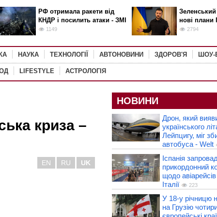
РФ отримала ракети від
Зеленський
КНДР і посилить атаки - ЗМІ
нові плани 
1149
2794
КА
НАУКА
ТЕХНОЛОГІЇ
АВТОНОВИНИ
ЗДОРОВ'Я
ШОУ-
РОД
LIFESTYLE
АСТРОЛОГІЯ
НОВИНИ
Дрон, який вияв
ська криза –
українського літ
Лейпцигу, міг зб
автобуса - Welt
Іспанія запрова
EN
RU
UK
прикордонний к
щодо авіарейсів
Італії
223
У 18-у річницю н
на Грузію чотир
європейські кра