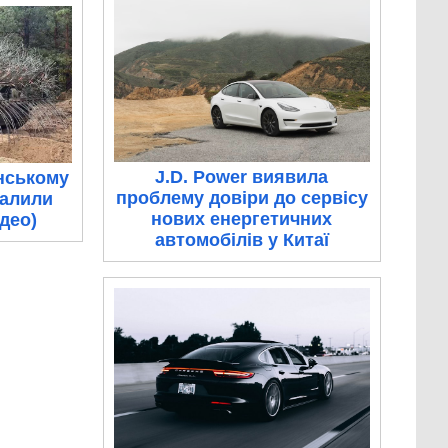
J.D. Power виявила
нському
проблему довіри до сервісу
палили
нових енергетичних
ідео)
автомобілів у Китаї