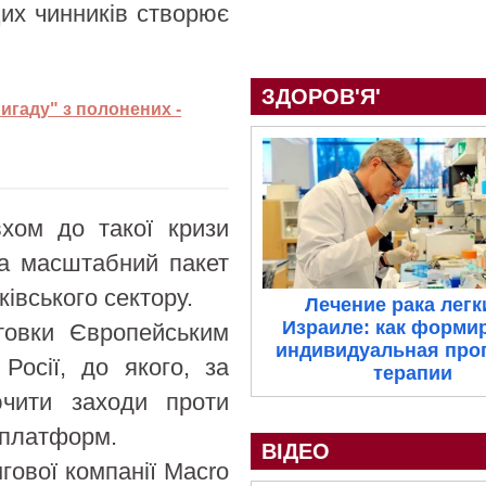
цих чинників створює
ЗДОРОВ'Я'
игаду" з полонених -
вхом до такої кризи
ма масштабний пакет
ківського сектору.
Лечение рака легк
Израиле: как форми
отовки Європейським
индивидуальная про
Росії, до якого, за
терапии
ючити заходи проти
топлатформ.
ВІДЕО
нгової компанії Macro