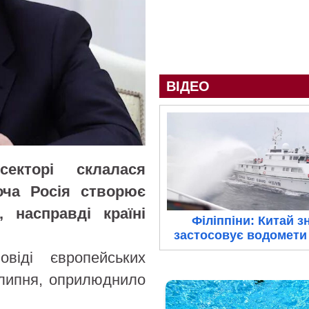
ВІДЕО
екторі склалася
хоча Росія створює
, насправді країні
Філіппіни: Китай з
застосовує водомети 
віді європейських
6 липня, оприлюднило