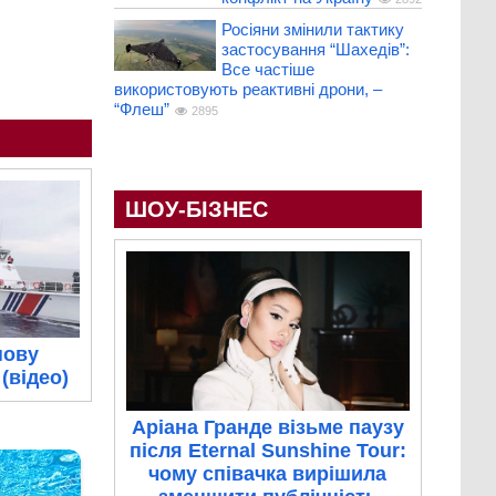
Росіяни змінили тактику
застосування “Шахедів”:
Все частіше
використовують реактивні дрони, –
“Флеш”
2895
ШОУ-БІЗНЕС
нову
(відео)
Аріана Гранде візьме паузу
після Eternal Sunshine Tour:
чому співачка вирішила