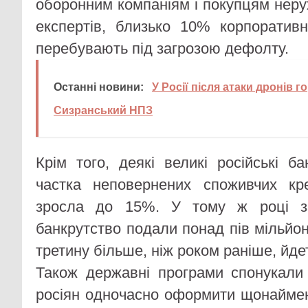
оборонним компаніям і покупцям неру
експертів, близько 10% корпоративн
перебувають під загрозою дефолту.
Останні новини:
У Росії після атаки дронів г
Сизранський НПЗ
Крім того, деякі великі російські б
частка неповернених споживчих кр
зросла до 15%. У тому ж році з
банкрутство подали понад пів мільйо
третину більше, ніж роком раніше, йдет
Також державні програми спонукали
росіян одночасно оформити щонайме