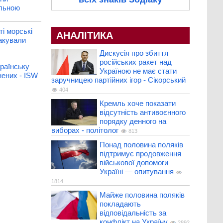
ільною
ті морські
АНАЛІТИКА
акували
Дискусія про збиття
російських ракет над
раїнську
Україною не має стати
нених - ISW
заручницею партійних ігор - Сікорський
404
Кремль хоче показати
відсутність антивоєнного
порядку денного на
виборах - політолог
813
Понад половина поляків
підтримує продовження
військової допомоги
Україні — опитування
1814
Майже половина поляків
покладають
відповідальність за
конфлікт на Україну
2892