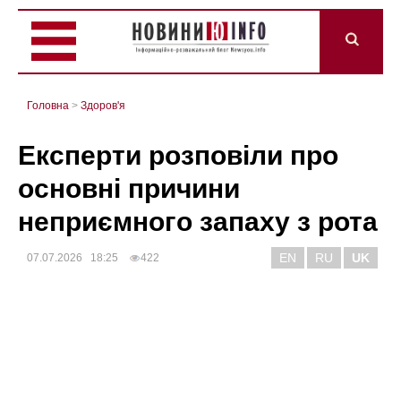
Головна
>
Здоров'я
Експерти розповіли про
основні причини
неприємного запаху з рота
EN
RU
UK
07.07.2026 18:25
422