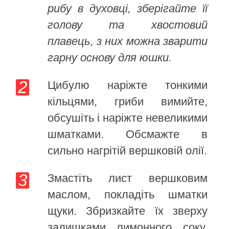
рибу в духовці, зберігайте її
голову та хвостовий
плавець, з них можна зварити
гарну основу для юшки.
Цибулю наріжте тонкими
кільцями, гриби вимийте,
обсушіть і наріжте невеликими
шматками. Обсмажте в
сильно нагрітій вершковій олії.
Змастіть лист вершковим
маслом, покладіть шматки
щуки. Збризкайте їх зверху
залишками лимонного соку.