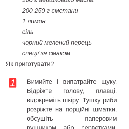
200-250 г сметани
1 лимон
сіль
чорний мелений перець
спеції за смаком
Як приготувати?
Вимийте і випатрайте щуку.
Відріжте голову, плавці,
відокреміть шкіру. Тушку риби
розріжте на порційні шматки,
обсушіть паперовим
рушником або серветками,