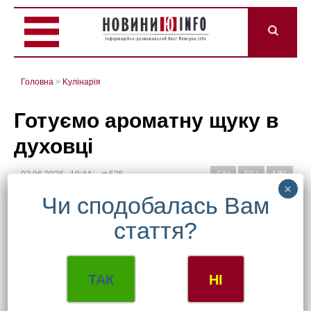
Головна
>
Kулінарія
Готуємо ароматну щуку в
духовці
EN
RU
UK
03.06.2026 19:44
525
ТАК
НІ