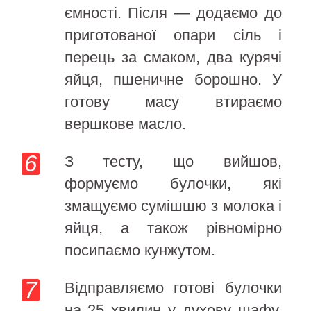
ємності. Після — додаємо до
приготованої опари сіль і
перець за смаком, два курячі
яйця, пшеничне борошно. У
готову масу втираємо
вершкове масло.
З тесту, що вийшов,
формуємо булочки, які
змащуємо сумішшю з молока і
яйця, а також рівномірно
посипаємо кунжутом.
Відправляємо готові булочки
на 25 хвилин у духову шафу,