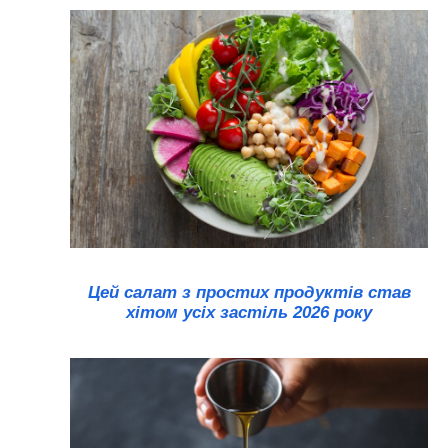
Цей салат з простих продуктів став
хітом усіх застіль 2026 року