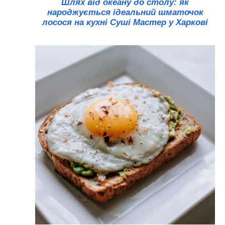
Шлях від океану до столу: як
народжується ідеальний шматочок
лосося на кухні Суші Мастер у Харкові