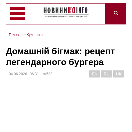
Головна
>
Kулінарія
Домашній бігмак: рецепт
легендарного бургера
EN
RU
UK
04.06.2026 06:31
533