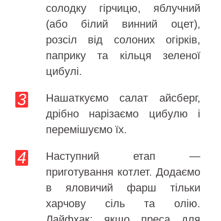
солодку гірчицю, яблучний
(або білий винний оцет),
розсіл від солоних огірків,
паприку та кільця зеленої
цибулі.
Нашаткуємо салат айсберг,
дрібно нарізаємо цибулю і
перемішуємо їх.
Наступний етап —
приготування котлет. Додаємо
в яловичий фарш тільки
харчову сіль та олію.
Лайфхак: якщо преса для