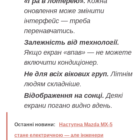
«Гра в лотерею».
Кожна
оновлення може змінити
інтерфейс — треба
перенавчатись.
Залежність від технології.
Якщо екран «впав» — не можете
включити кондиціонер.
Не для всіх вікових груп.
Літнім
людям складніше.
Відображення на сонці.
Деякі
екрани погано видно вдень.
Останні новини:
Наступна Mazda MX-5
стане електричною — але інженери