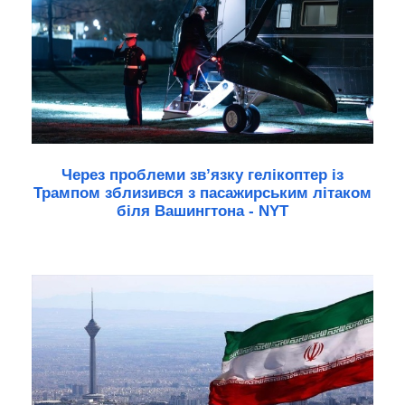
Через проблеми зв’язку гелікоптер із
Трампом зблизився з пасажирським літаком
біля Вашингтона - NYT