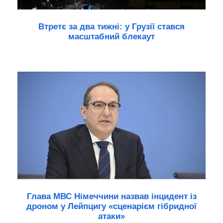
Втретє за два тижні: у Грузії стався
масштабний блекаут
Глава МВС Німеччини назвав інцидент із
дроном у Лейпцигу «сценарієм гібридної
атаки»