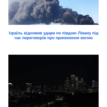
Ізраїль відновив удари по півдню Лівану під
час переговорів про припинення вогню