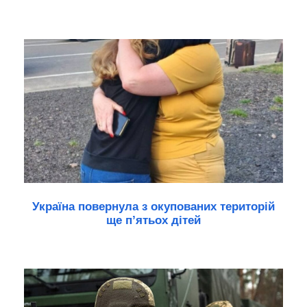
Україна повернула з окупованих територій
ще п’ятьох дітей