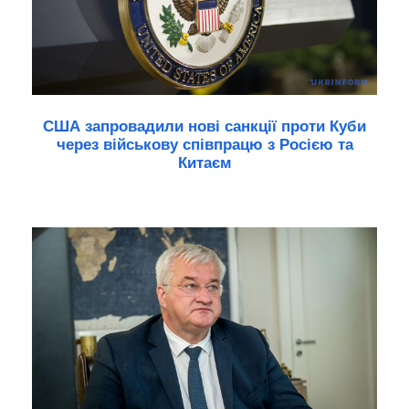
США запровадили нові санкції проти Куби
через військову співпрацю з Росією та
Китаєм