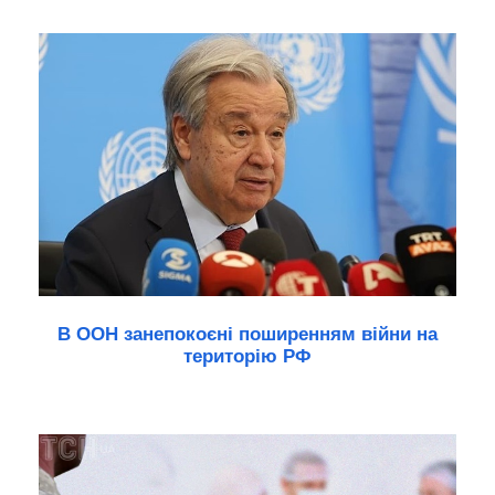
В ООН занепокоєні поширенням війни на
територію РФ