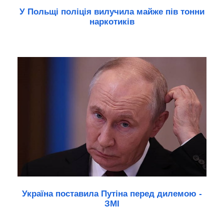
У Польщі поліція вилучила майже пів тонни
наркотиків
Україна поставила Путіна перед дилемою -
ЗМІ