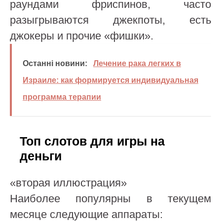
раундами фриспинов, часто
разыгрываются джекпоты, есть
джокеры и прочие «фишки».
Останні новини:
Лечение рака легких в
Израиле: как формируется индивидуальная
программа терапии
Топ слотов для игры на
деньги
«вторая иллюстрация»
Наиболее популярны в текущем
месяце следующие аппараты: