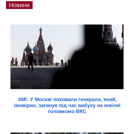
Новини
ЗМІ: У Москві поховали генерала, який,
імовірно, загинув під час вибуху на ювілеї
головкома ВКС