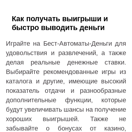
Как получать выигрыши и
быстро выводить деньги
Играйте на Бест-Автоматы-Деньги для
удовольствия и развлечений, а также
делая реальные денежные ставки.
Выбирайте рекомендованные игры из
каталога и другие, имеющие высокий
показатель отдачи и разнообразные
дополнительные функции, которые
будут увеличивать шансы на получение
хороших выигрышей. Также не
забывайте о бонусах от казино,