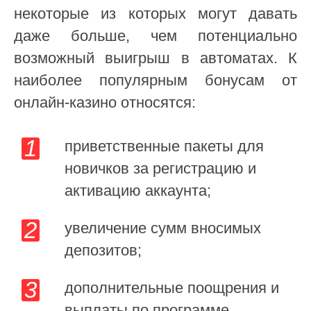
некоторые из которых могут давать
даже больше, чем потенциально
возможный выигрыш в автоматах. К
наиболее популярным бонусам от
онлайн-казино относятся:
приветственные пакеты для
новичков за регистрацию и
активацию аккаунта;
увеличение сумм вносимых
депозитов;
дополнительные поощрения и
выплаты по программе