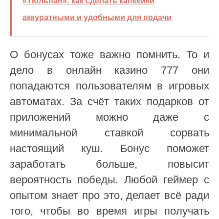
«Тюльпан»: как сделать капкейки
аккуратными и удобными для подачи
О бонусах тоже важно помнить. То и
дело в онлайн казино 777 они
попадаются пользователям в игровых
автоматах. За счёт таких подарков от
приложений можно даже с
минимальной ставкой сорвать
настоящий куш. Бонус поможет
заработать больше, повысит
вероятность победы. Любой геймер с
опытом знает про это, делает всё ради
того, чтобы во время игры получать