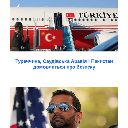
Туреччина, Саудівська Аравія і Пакистан
домовляться про безпеку