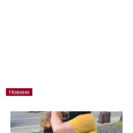
Новини