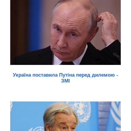
Україна поставила Путіна перед дилемою -
ЗМІ