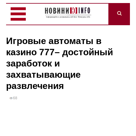
Игровые автоматы в
казино 777– достойный
заработок и
захватывающие
развлечения
68