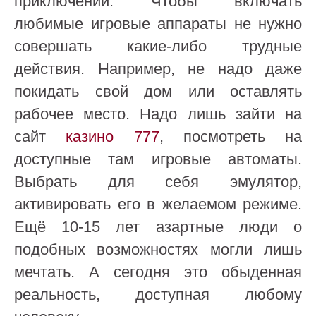
приключений. Чтобы включать
любимые игровые аппараты не нужно
совершать какие-либо трудные
действия. Например, не надо даже
покидать свой дом или оставлять
рабочее место. Надо лишь зайти на
сайт
казино 777
, посмотреть на
доступные там игровые автоматы.
Выбрать для себя эмулятор,
активировать его в желаемом режиме.
Ещё 10-15 лет азартные люди о
подобных возможностях могли лишь
мечтать. А сегодня это обыденная
реальность, доступная любому