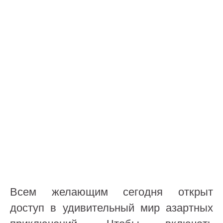
Всем желающим сегодня открыт
доступ в удивительный мир азартных