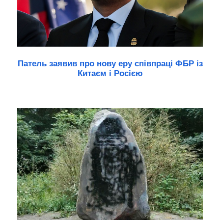
Патель заявив про нову еру співпраці ФБР із
Китаєм і Росією