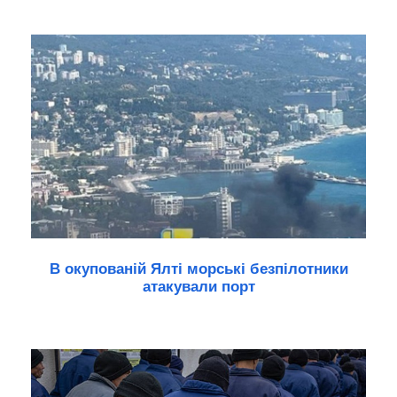
В окупованій Ялті морські безпілотники
атакували порт