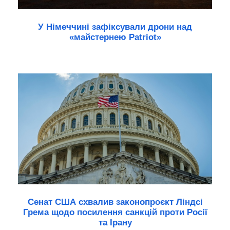
У Німеччині зафіксували дрони над
«майстернею Patriot»
Сенат США схвалив законопроєкт Ліндсі
Грема щодо посилення санкцій проти Росії
та Ірану