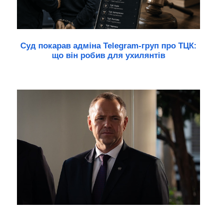
Суд покарав адміна Telegram-груп про ТЦК:
що він робив для ухилянтів