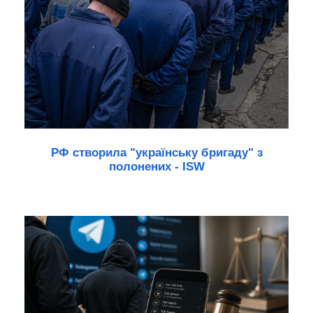
РФ створила "українську бригаду" з
полонених - ISW