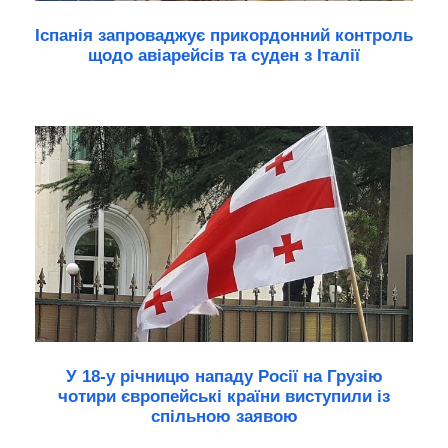
Іспанія запроваджує прикордонний контроль
щодо авіарейсів та суден з Італії
У 18-у річницю нападу Росії на Грузію
чотири європейські країни виступили із
спільною заявою