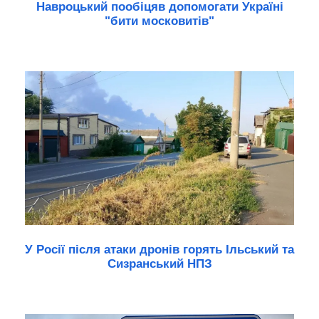
Навроцький пообіцяв допомогати Україні
"бити московитів"
У Росії після атаки дронів горять Ільський та
Сизранський НПЗ