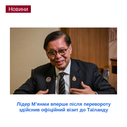
Новини
Лідер М’янми вперше після перевороту
здійснив офіційний візит до Таїланду