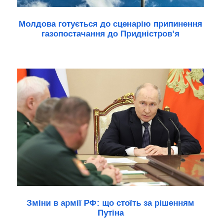
Молдова готується до сценарію припинення
газопостачання до Придністров’я
Зміни в армії РФ: що стоїть за рішенням
Путіна