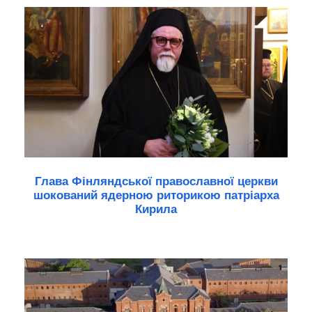
Глава Фінляндської православної церкви
шокований ядерною риторикою патріарха
Кирила