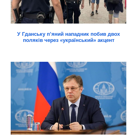
У Гданську п’яний нападник побив двох
поляків через «український» акцент