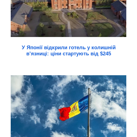
У Японії відкрили готель у колишній
в’язниці: ціни стартують від $245