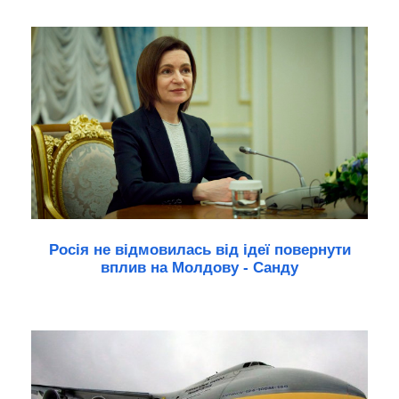
Росія не відмовилась від ідеї повернути
вплив на Молдову - Санду