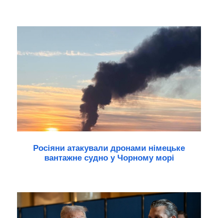
Росіяни атакували дронами німецьке
вантажне судно у Чорному морі