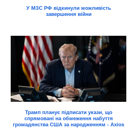
У МЗС РФ відкинули можливість
завершення війни
Трамп планує підписати укази, що
спрямовані на обмеження набуття
громадянства США за народженням - Axios