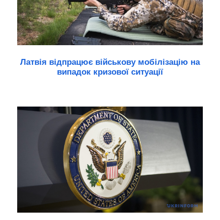
Латвія відпрацює військову мобілізацію на
випадок кризової ситуації