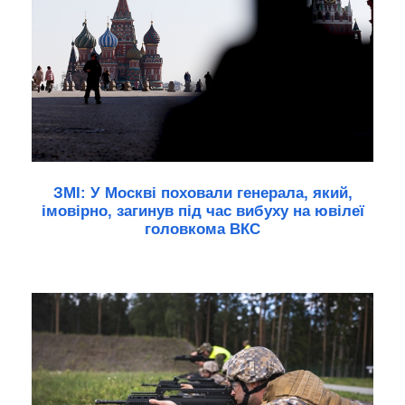
ЗМІ: У Москві поховали генерала, який,
імовірно, загинув під час вибуху на ювілеї
головкома ВКС