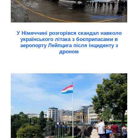
У Німеччині розгорівся скандал навколо
українського літака з боєприпасами в
аеропорту Лейпцига після інциденту з
дроном