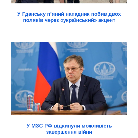
У Гданську п’яний нападник побив двох
поляків через «український» акцент
У МЗС РФ відкинули можливість
завершення війни