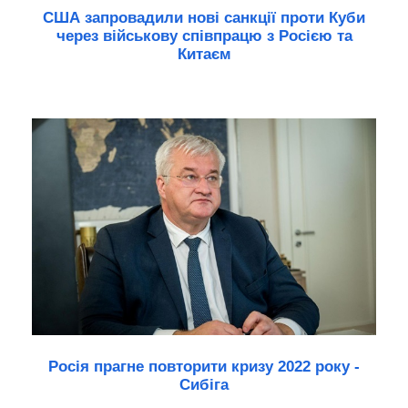
США запровадили нові санкції проти Куби
через військову співпрацю з Росією та
Китаєм
Росія прагне повторити кризу 2022 року -
Сибіга