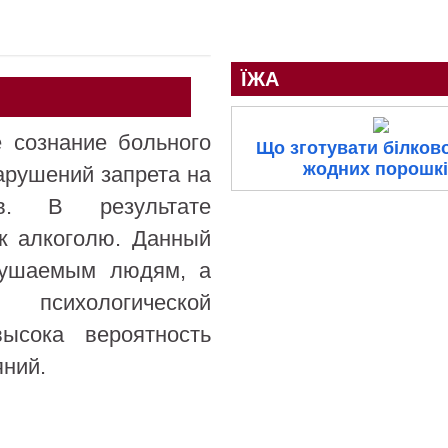
ЇЖА
 сознание больного
Що зготувати білково
жодних порошк
арушений запрета на
ов. В результате
к алкоголю. Данный
внушаемым людям, а
 психологической
ысока вероятность
яний.