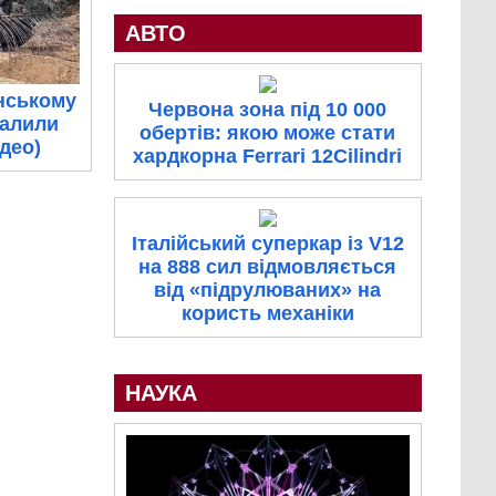
АВТО
нському
Червона зона під 10 000
палили
обертів: якою може стати
ідео)
хардкорна Ferrari 12Cilindri
Італійський суперкар із V12
на 888 сил відмовляється
від «підрулюваних» на
користь механіки
НАУКА