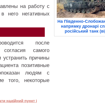
равлены на работу с
 в него негативных
На Південно-Слобожа
напрямку дронарі с
російський танк (в
роводится после
 согласия самого
и устранить причины
пациента позитивные
вопоказан людям с
ме того, некоторые
ати надійний пункт і