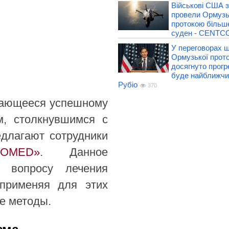
Військові США з
провели Ормуз
протокою більше
суден - CENT
У переговорах 
Ормузької прот
досягнуто прогр
буде найближчи
Рубіо
370
дающееся успешному
м, столкнувшимся с
длагают сотрудники
DOMED»
. Данное
к вопросу лечения
 применяя для этих
е методы.