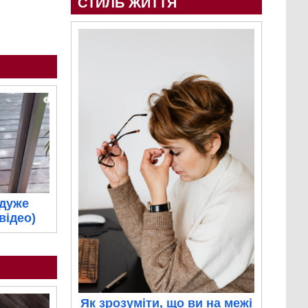
СТИЛЬ ЖИТТЯ
 дуже
відео)
Як зрозуміти, що ви на межі