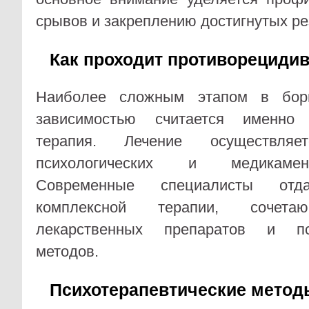
срывов и закреплению достигнутых ре
Как проходит противорециди
Наиболее сложным этапом в борь
зависимостью считается именно 
терапия. Лечение осуществл
психологических и медикамен
Современные специалисты отда
комплексной терапии, сочета
лекарственных препаратов и пси
методов.
Психотерапевтические метод