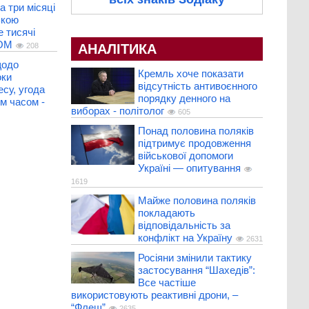
а три місяці
ькою
 тисячі
COM
АНАЛІТИКА
208
щодо
Кремль хоче показати
оки
відсутність антивоєнного
есу, угода
порядку денного на
м часом -
виборах - політолог
605
Понад половина поляків
підтримує продовження
військової допомоги
Україні — опитування
1619
Майже половина поляків
покладають
відповідальність за
конфлікт на Україну
2631
Росіяни змінили тактику
застосування “Шахедів”:
Все частіше
використовують реактивні дрони, –
“Флеш”
2635