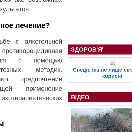
зультатов.
вное лечение?
бе с алкогольной
ЗДОРОВ'Я'
противорецидивная
яется с помощью
тозных методик.
Спеції, які не лише сма
корисні
ют предпочтение
ющей применение
ВІДЕО
хотерапевтических
ы