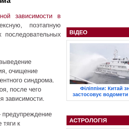
зма
ьной зависимости в
ксную, поэтапную
ВІДЕО
х последовательных
 выведение
ия, очищение
ентного синдрома.
Філіппіни: Китай з
я, после чего
застосовує водомети 
я зависимости.
 предупреждение
АСТРОЛОГІЯ
 тяги к