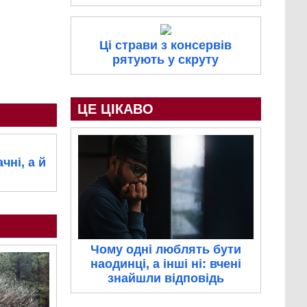
Ці страви з консервів
рятують у скруту
ЦЕ ЦІКАВО
чні, а й
Чому одні люблять бути
наодинці, а інші ні: вчені
знайшли відповідь