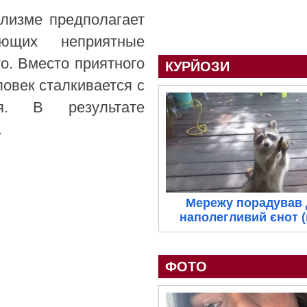
олизме предполагает
ающих неприятные
о. Вместо приятного
КУРЙОЗИ
ловек сталкивается с
ия. В результате
.
Мережу порадував
наполегливий єнот (
ФОТО