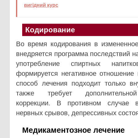
вигідний курс
Кодирование
Во время кодирования в измененное
внедряется программа последствий н
употребление спиртных напитк
формируется негативное отношение 
способ лечения подходит только 
также требует дополнительной
коррекции. В противном случае в
нервных срывов, депрессивных состо
Медикаментозное лечение