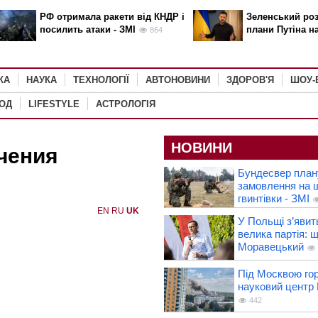
РФ отримала ракети від КНДР і
Зеленський роз
посилить атаки - ЗМІ
плани Путіна н
864
КА
НАУКА
ТЕХНОЛОГІЇ
АВТОНОВИНИ
ЗДОРОВ'Я
ШОУ-
РОД
LIFESTYLE
АСТРОЛОГІЯ
НОВИНИ
чения
Бундесвер план
замовлення на 
гвинтівки - ЗМІ
EN
RU
UK
У Польщі з’явит
велика партія: 
Моравецький
Під Москвою го
науковий центр
442