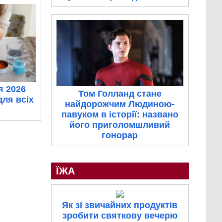
я 2026
Том Голланд стане
для всіх
найдорожчим Людиною-
павуком в історії: названо
його приголомшливий
гонорар
ЇЖА
Як зі звичайних продуктів
зробити святкову вечерю