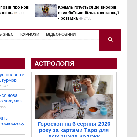
повів про нові
Кремль готується до виборів,
а осінь
яких боїться більше за санкції
2441
- розвідка
2435
БІЗНЕС
КУРЙОЗИ
ВІДЕОНОВИНИ
АСТРОЛОГІЯ
ує подвоїти
штурмові
247
ься нова
що задумав
455
рить
 Роскосмосу
Гороскоп на 6 серпня 2026
року за картами Таро для
всіх знаків Зодіаку