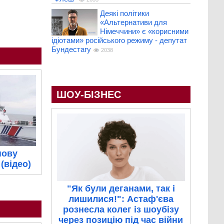
Деякі політики
«Альтернативи для
Німеччини» є «корисними
ідіотами» російського режиму - депутат
Бундестагу
2038
ШОУ-БІЗНЕС
нову
(відео)
"Як були деганами, так і
лишилися!": Астаф'єва
рознесла колег із шоубізу
через позицію під час війни