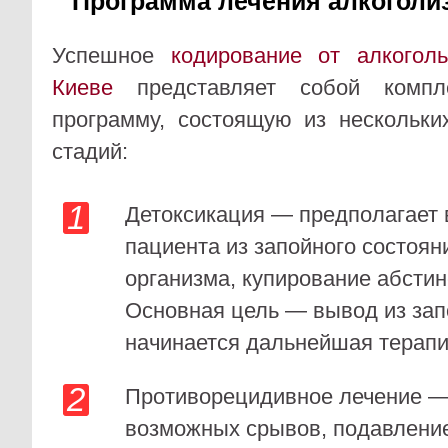
Программа лечения алкоголи
Успешное
кодирование от алкогол
Киеве
представляет собой компле
программу, состоящую из нескольки
стадий:
Детоксикация — предполагает
пациента из запойного состоян
организма, купирование абстин
Основная цель — вывод из запо
начинается дальнейшая терапи
Противорецидивное лечение —
возможных срывов, подавление