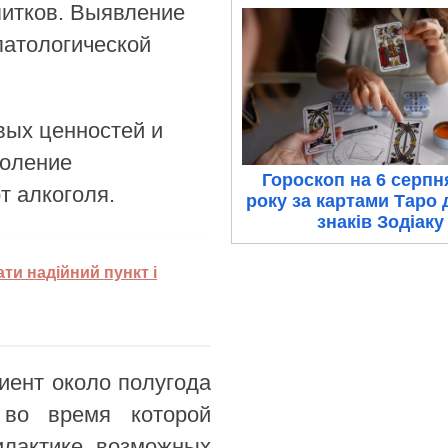
итков. Выявление
патологической
вых ценностей и
доление
Гороскоп на 6 серпн
т алкоголя.
року за картами Таро 
знаків Зодіаку
ати надійний пункт і
иент около полугода
 во время которой
илактике возможных