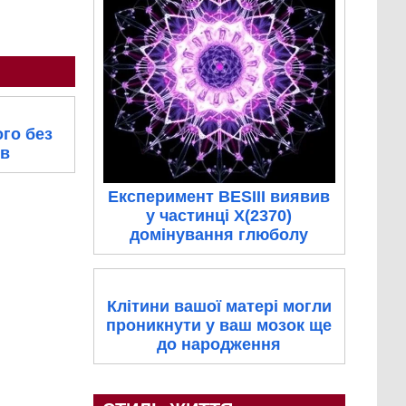
го без
ів
Експеримент BESIII виявив
у частинці X(2370)
домінування глюболу
Клітини вашої матері могли
проникнути у ваш мозок ще
до народження