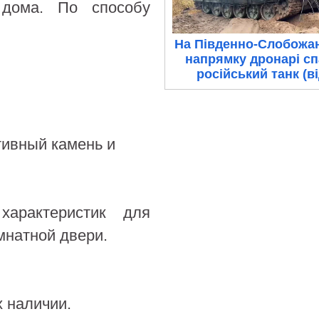
 дома. По способу
На Південно-Слобожа
напрямку дронарі с
російський танк (в
тивный камень и
арактеристик для
натной двери.
х наличии.