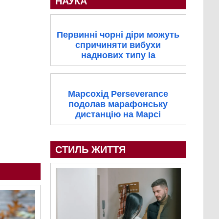
НАУКА
Первинні чорні діри можуть
спричиняти вибухи
наднових типу Ia
Марсохід Perseverance
подолав марафонську
дистанцію на Марсі
СТИЛЬ ЖИТТЯ