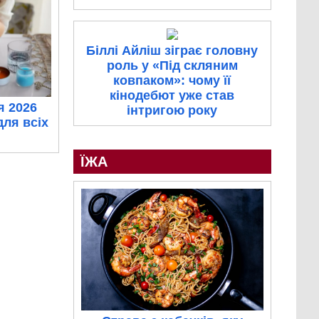
Біллі Айліш зіграє головну
роль у «Під скляним
ковпаком»: чому її
кінодебют уже став
я 2026
інтригою року
для всіх
ЇЖА