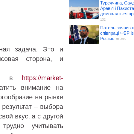
Туреччина, Сауд
Аравія і Пакист
домовляться пр
132
Патель заявив п
співпраці ФБР із
Росією
395
ная задача. Это и
совая сторона, и
ери в
https://market-
атить внимание на
огообразие на рынке
 результат – выбора
вой вкус, а с другой
трудно учитывать