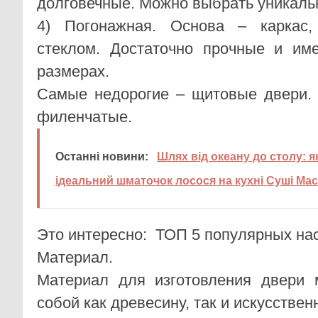
долговечные. Можно выбрать уникаль
4) Погонажная. Основа – каркас,
стеклом. Достаточно прочные и им
размерах.
Самые недорогие – щитовые двери.
филенчатые.
Останні новини:
Шлях від океану до столу: 
ідеальний шматочок лосося на кухні Суші Мас
Это интересно:
ТОП 5 популярных нас
Материал.
Материал для изготовления двери 
собой как древесину, так и искусстве