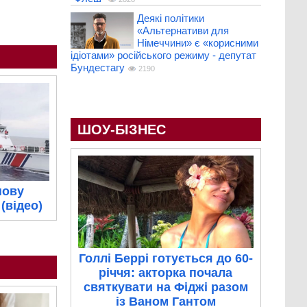
Деякі політики
«Альтернативи для
Німеччини» є «корисними
ідіотами» російського режиму - депутат
Бундестагу
2190
ШОУ-БІЗНЕС
нову
(відео)
Голлі Беррі готується до 60-
річчя: акторка почала
святкувати на Фіджі разом
із Ваном Гантом