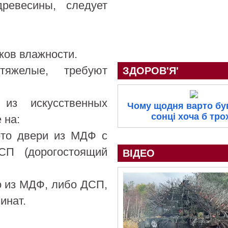
ревесины, следует
чков влажности.
яжелые, требуют
ЗДОРОВ'Я'
из искусственных
Чому щодня варто бу
сонці хоча б тро
 на:
это двери из МДФ с
П (дорогостоящий
ВІДЕО
о из МДФ, либо ДСП,
инат.