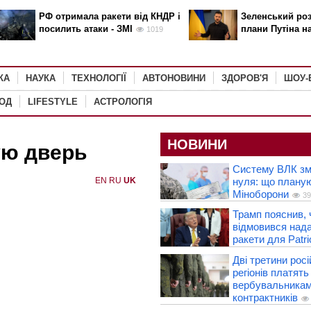
РФ отримала ракети від КНДР і
Зеленський роз
посилить атаки - ЗМІ
плани Путіна н
1019
КА
НАУКА
ТЕХНОЛОГІЇ
АВТОНОВИНИ
ЗДОРОВ'Я
ШОУ-
РОД
LIFESTYLE
АСТРОЛОГІЯ
НОВИНИ
ую дверь
Систему ВЛК зм
EN
RU
UK
нуля: що плану
Міноборони
39
Трамп пояснив,
відмовився нада
ракети для Patri
Дві третини рос
регіонів платять
вербувальника
контрактників