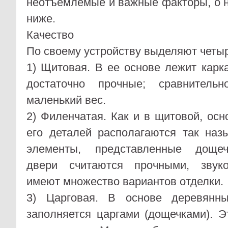
неотъемлемые и важные факторы, о н
ниже.
Качество
По своему устройству выделяют четыр
1) Щитовая. В ее основе лежит карка
достаточно прочные; сравнитель
маленький вес.
2) Филенчатая. Как и в щитовой, осн
его деталей располагаются так на
элементы, представленные дощеч
двери считаются прочными, звук
имеют множество вариантов отделки.
3) Царговая. В основе деревянны
заполняется царгами (дощечками). 