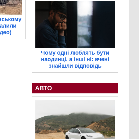
нському
палили
ідео)
Чому одні люблять бути
наодинці, а інші ні: вчені
знайшли відповідь
АВТО