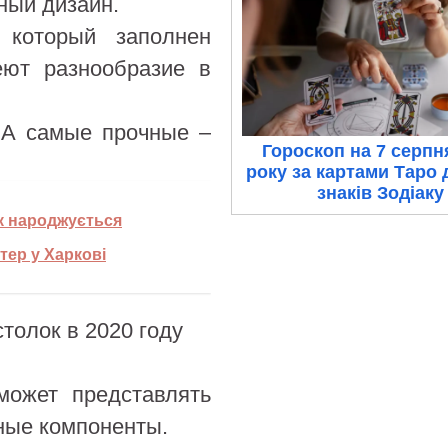
ный дизайн.
 который заполнен
еют разнообразие в
 А самые прочные –
Гороскоп на 7 серпн
року за картами Таро 
знаків Зодіаку
як народжується
тер у Харкові
толок в 2020 году
может представлять
нные компоненты.