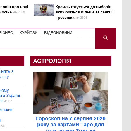
повів про нові
Кремль готується до виборів,
а осінь
яких боїться більше за санкції
2650
- розвідка
2695
БІЗНЕС
КУРЙОЗИ
ВІДЕОНОВИНИ
АСТРОЛОГІЯ
інять з
ють у
 чому
ти Україні
ot
87
ійських
Гороскоп на 7 серпня 2026
м
року за картами Таро для
231
всіх знаків Зодіаку