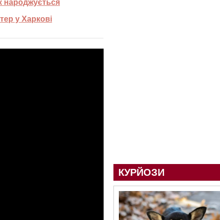
як народжується
тер у Харкові
КУРЙОЗИ