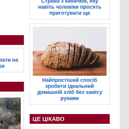
Страва з кабачків, яку
навіть чоловіки просять
приготувати ще
вати на
хи
Найпростіший спосіб
зробити ідеальний
домашній хліб без замісу
руками
ЦЕ ЦІКАВО