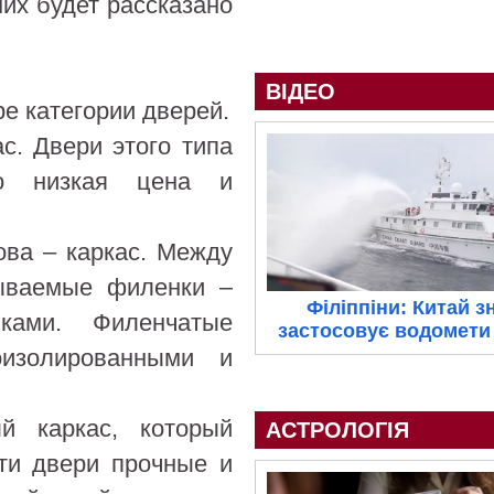
их будет рассказано
ВІДЕО
е категории дверей.
с. Двери этого типа
но низкая цена и
ова – каркас. Между
зываемые филенки –
Філіппіни: Китай з
ками. Филенчатые
застосовує водомети 
оизолированными и
й каркас, который
АСТРОЛОГІЯ
Эти двери прочные и