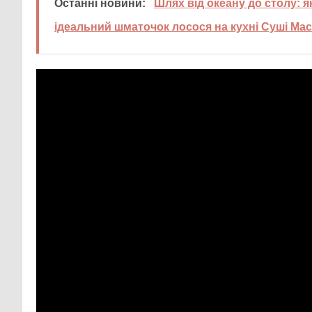
Останні новини:
Шлях від океану до столу: 
ідеальний шматочок лосося на кухні Суші Мас