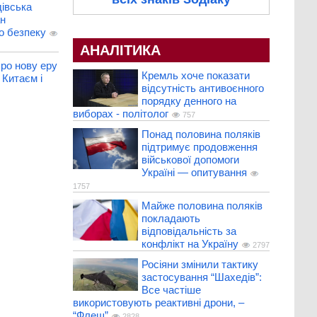
івська
ан
о безпеку
АНАЛІТИКА
ро нову еру
Кремль хоче показати
 Китаєм і
відсутність антивоєнного
порядку денного на
виборах - політолог
757
Понад половина поляків
підтримує продовження
військової допомоги
Україні — опитування
1757
Майже половина поляків
покладають
відповідальність за
конфлікт на Україну
2797
Росіяни змінили тактику
застосування “Шахедів”:
Все частіше
використовують реактивні дрони, –
“Флеш”
2828