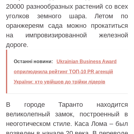
20000 разнообразных растений со всех
уголков земного шара. Летом по
оранжереям сада можно прокатиться
на импровизированной железной
дороге.
Останні новини:
Ukrainian Business Award
оприлюднила рейтинг ТОП-10 PR агенцій
України: хто увійшов до трійки лідерів
В городе Таранто находится
великолепный замок, построенный в
неоготическом стиле. Каса Лома – был
возведен в начале 20 века. В переводе