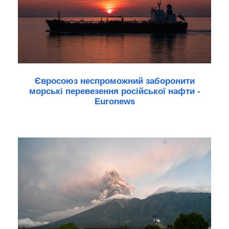
Євросоюз неспроможний заборонити
морські перевезення російської нафти -
Euronews