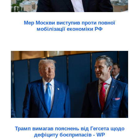
Мер Москви виступив проти повної
мобілізації економіки РФ
Трамп вимагав пояснень від Гегсета щодо
дефіциту боєприпасів - WP