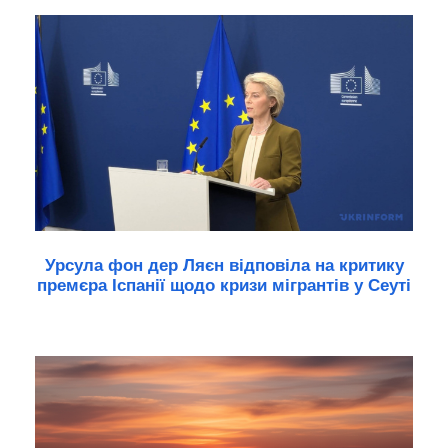
Урсула фон дер Ляєн відповіла на критику
премєра Іспанії щодо кризи мігрантів у Сеуті