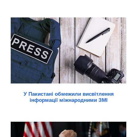
У Пакистані обмежили висвітлення
інформації міжнародними ЗМІ