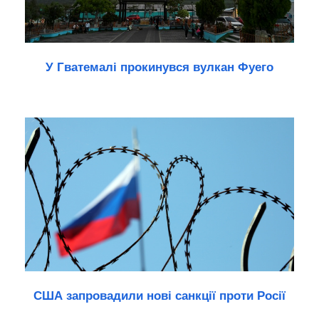
У Гватемалі прокинувся вулкан Фуего
США запровадили нові санкції проти Росії