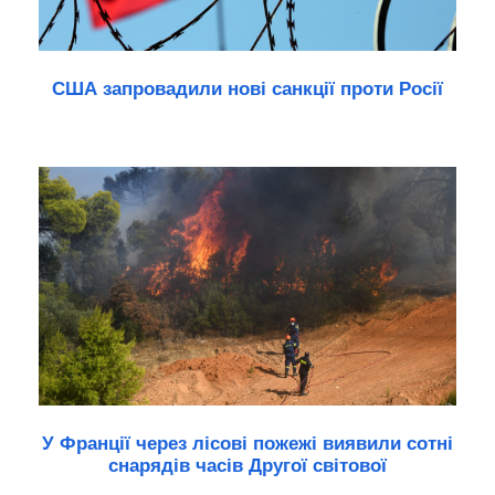
США запровадили нові санкції проти Росії
У Франції через лісові пожежі виявили сотні
снарядів часів Другої світової