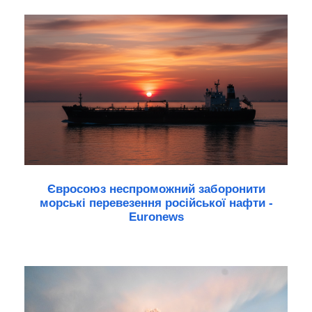
Євросоюз неспроможний заборонити
морські перевезення російської нафти -
Euronews