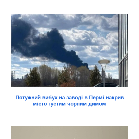
Потужний вибух на заводі в Пермі накрив
місто густим чорним димом