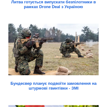
Литва готується випускати безпілотники в
рамках Drone Deal з Україною
Бундесвер планує подвоїти замовлення на
штурмові гвинтівки - ЗМІ