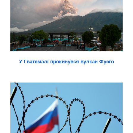
У Гватемалі прокинувся вулкан Фуего