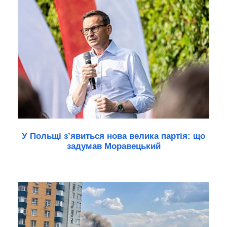
У Польщі з’явиться нова велика партія: що
задумав Моравецький