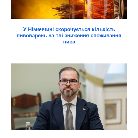
У Німеччині скорочується кількість
пивоварень на тлі зниження споживання
пива