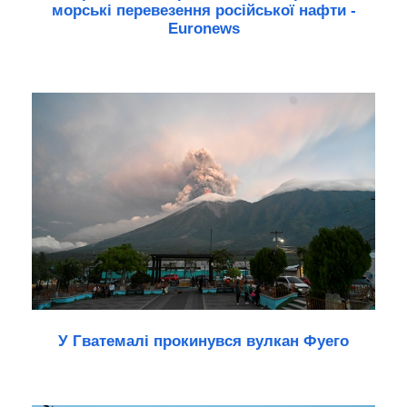
морські перевезення російської нафти -
Euronews
У Гватемалі прокинувся вулкан Фуего