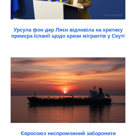
Урсула фон дер Ляєн відповіла на критику
премєра Іспанії щодо кризи мігрантів у Сеуті
Євросоюз неспроможний заборонити