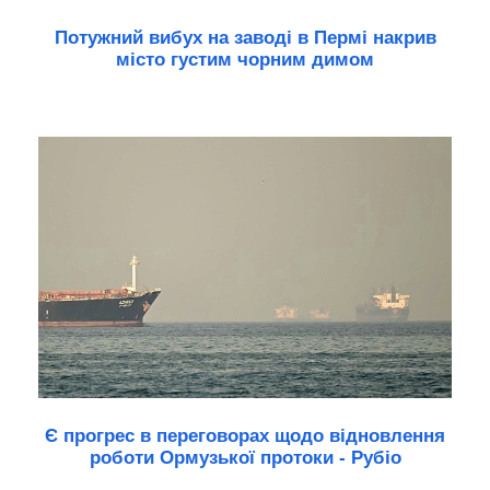
Потужний вибух на заводі в Пермі накрив
місто густим чорним димом
Є прогрес в переговорах щодо відновлення
роботи Ормузької протоки - Рубіо