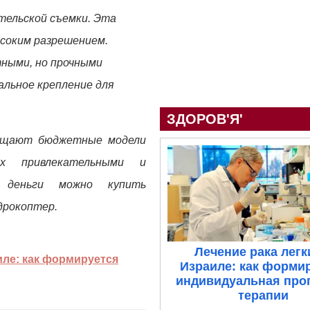
тельской съемки. Эта
ысоким разрешением.
ными, но прочными
альное крепление для
ЗДОРОВ'Я'
нащают бюджетные модели
х привлекательными и
е деньги можно купить
дрокоптер.
Лечение рака легк
иле: как формируется
Израиле: как форми
индивидуальная про
терапии