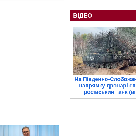
ВІДЕО
На Південно-Слобожа
напрямку дронарі с
російський танк (в