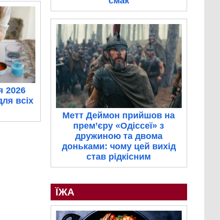
смак
я 2026
для всіх
Метт Деймон прийшов на
прем’єру «Одіссеї» з
дружиною та двома
доньками: чому цей вихід
став рідкісним
ЇЖА