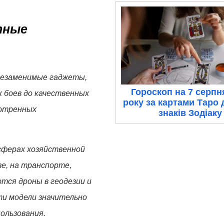
тные
 незаменимые гаджеты,
Гороскоп на 7 серпн
 боев до качественных
року за картами Таро 
мотренных
знаків Зодіаку
сферах хозяйственной
е, на транспорте,
тся дроны в геодезии и
и модели значительно
ользования.