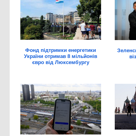
Фонд підтримки енергетики
Зеленс
України отримав 8 мільйонів
ві
євро від Люксембургу