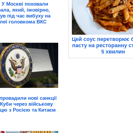
 У Москві поховали
ала, який, імовірно,
ув під час вибуху на
леї головкома ВКС
Цей соус перетворює 
пасту на ресторанну с
5 хвилин
ровадили нові санкції
 Куби через військову
цю з Росією та Китаєм