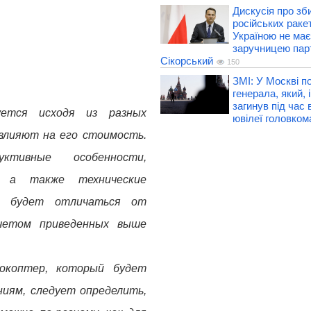
Дискусія про зб
російських раке
Україною не має
заручницею парті
Сікорський
150
ЗМІ: У Москві п
генерала, який, 
загинув під час 
ется исходя из разных
ювілеї головко
влияют на его стоимость.
ктивные особенности,
, а также технические
на будет отличаться от
учетом приведенных выше
окоптер, который будет
ниям, следует определить,