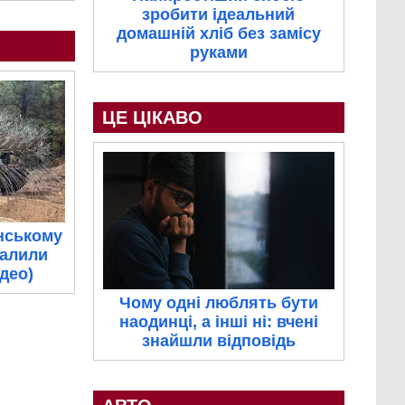
зробити ідеальний
домашній хліб без замісу
руками
ЦЕ ЦІКАВО
нському
палили
ідео)
Чому одні люблять бути
наодинці, а інші ні: вчені
знайшли відповідь