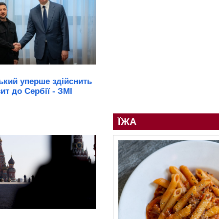
ький уперше здійснить
зит до Сербії - ЗМІ
ЇЖА