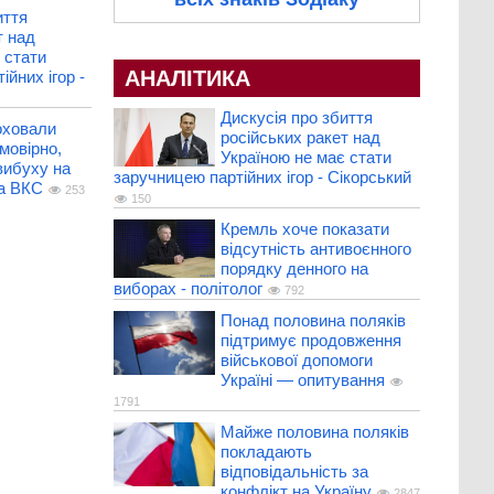
иття
т над
 стати
АНАЛІТИКА
йних ігор -
Дискусія про збиття
оховали
російських ракет над
імовірно,
Україною не має стати
вибуху на
заручницею партійних ігор - Сікорський
ма ВКС
253
150
Кремль хоче показати
відсутність антивоєнного
порядку денного на
виборах - політолог
792
Понад половина поляків
підтримує продовження
військової допомоги
Україні — опитування
1791
Майже половина поляків
покладають
відповідальність за
конфлікт на Україну
2847