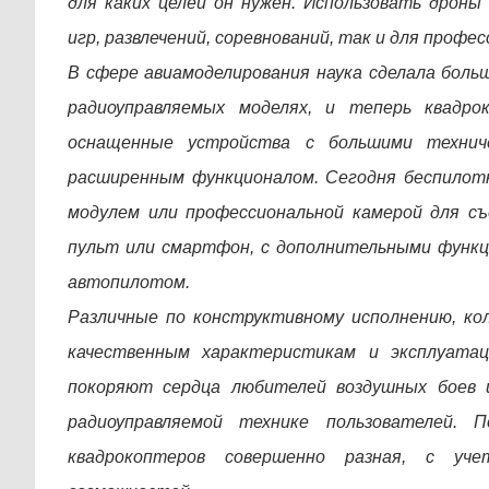
для каких целей он нужен. Использовать дроны 
игр, развлечений, соревнований, так и для проф
В сфере авиамоделирования наука сделала больш
радиоуправляемых моделях, и теперь квадро
оснащенные устройства с большими технич
расширенным функционалом. Сегодня беспилот
модулем или профессиональной камерой для съ
пульт или смартфон, с дополнительными функ
автопилотом.
Различные по конструктивному исполнению, ко
качественным характеристикам и эксплуата
покоряют сердца любителей воздушных боев и
радиоуправляемой технике пользователей. 
квадрокоптеров совершенно разная, с уче