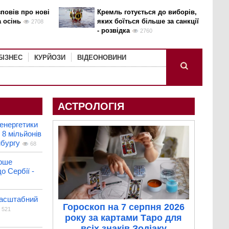
повів про нові
Кремль готується до виборів,
а осінь
яких боїться більше за санкції
2708
- розвідка
2760
БІЗНЕС
КУРЙОЗИ
ВІДЕОНОВИНИ
АСТРОЛОГІЯ
енергетики
 8 мільйонів
мбургу
68
рше
о Сербії -
масштабний
Гороскоп на 7 серпня 2026
521
року за картами Таро для
всіх знаків Зодіаку