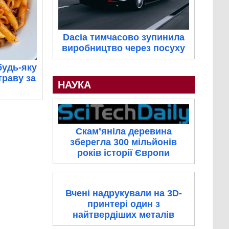
Dacia тимчасово зупинила
виробництво через посуху
будь-яку
траву за
НАУКА
Скам’яніла деревина
зберегла 300 мільйонів
років історії Європи
Вчені надрукували на 3D-
принтері один з
найтвердіших металів