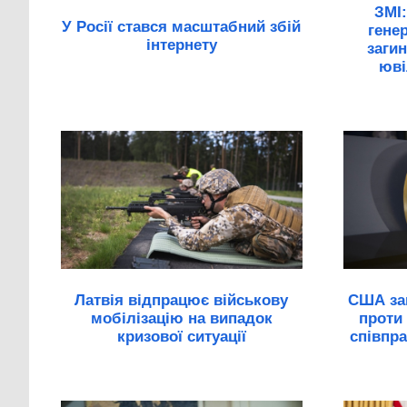
ЗМІ:
У Росії стався масштабний збій
генер
інтернету
загин
юві
Латвія відпрацює військову
США зап
мобілізацію на випадок
проти
кризової ситуації
співпра