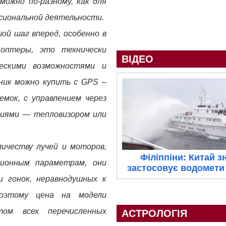
можно по-разному, как для
ессиональной деятельности.
ой шаг вперед, особенно в
коптеры, это технически
ВІДЕО
ескими возможностями и
ник можно купить с GPS –
емок, с управлением через
циями — тепловизором или
личеству лучей и моторов,
Філіппіни: Китай з
ционным параметрам, они
застосовує водомети 
 гонок, неравнодушных к
Поэтому цена на модели
том всех перечисленных
АСТРОЛОГІЯ