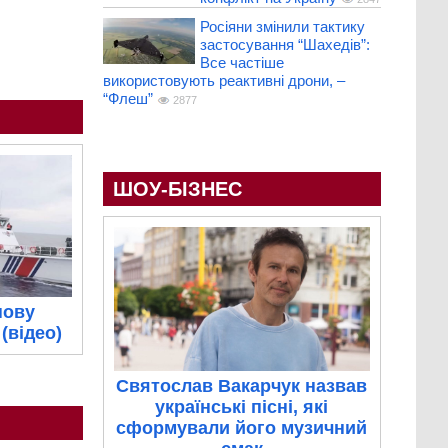
Росіяни змінили тактику
застосування “Шахедів”:
Все частіше
використовують реактивні дрони, –
“Флеш”
2877
ШОУ-БІЗНЕС
нову
(відео)
Святослав Вакарчук назвав
українські пісні, які
сформували його музичний