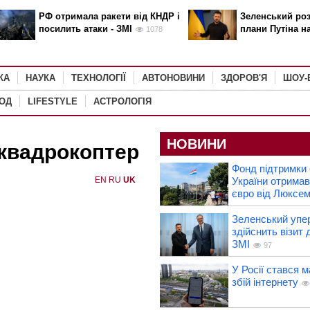
РФ отримала ракети від КНДР і
Зеленський роз
посилить атаки - ЗМІ
плани Путіна н
1078
КА
НАУКА
ТЕХНОЛОГІЇ
АВТОНОВИНИ
ЗДОРОВ'Я
ШОУ-
РОД
LIFESTYLE
АСТРОЛОГІЯ
НОВИНИ
 квадрокоптер
Фонд підтримки 
EN
RU
UK
України отримав
євро від Люксе
Зеленський упе
здійснить візит д
ЗМІ
97
У Росії стався 
збій інтернету