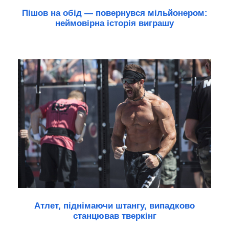
Пішов на обід — повернувся мільйонером:
неймовірна історія виграшу
Атлет, піднімаючи штангу, випадково
станцював тверкінг