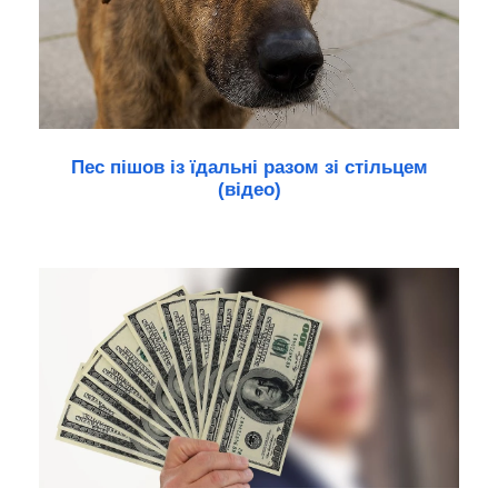
Пес пішов із їдальні разом зі стільцем
(відео)