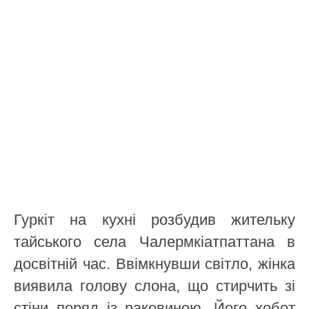
Гуркіт на кухні розбудив жительку
тайського села Чалермкіатпаттана в
досвітній час. Ввімкнувши світло, жінка
виявила голову слона, що стирчить зі
стіни поряд із раковиною. Його хобот