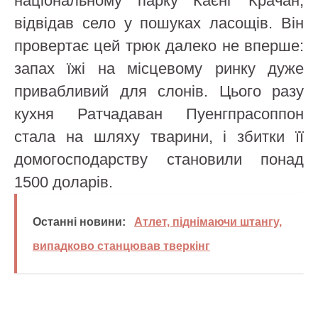
національному парку Каєнг Крачан,
відвідав село у пошуках ласощів. Він
провертає цей трюк далеко не вперше:
запах їжі на місцевому ринку дуже
привабливий для слонів. Цього разу
кухня Ратчадаван Пуенгпрасоппон
стала на шляху тварини, і збитки її
домогосподарству становили понад
1500 доларів.
Останні новини:
Атлет, піднімаючи штангу,
випадково станцював тверкінг