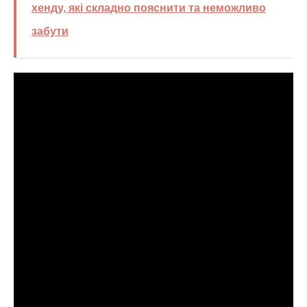
хенду, які складно пояснити та неможливо
забути