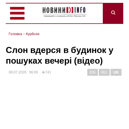
Головна
>
Курйози
Слон вдерся в будинок у
пошуках вечері (відео)
EN
RU
UK
08.07.2026 06:00
741