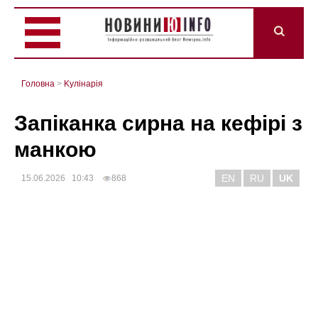
Головна
>
Kулінарія
Запіканка сирна на кефірі з
манкою
EN
RU
UK
15.06.2026 10:43
868