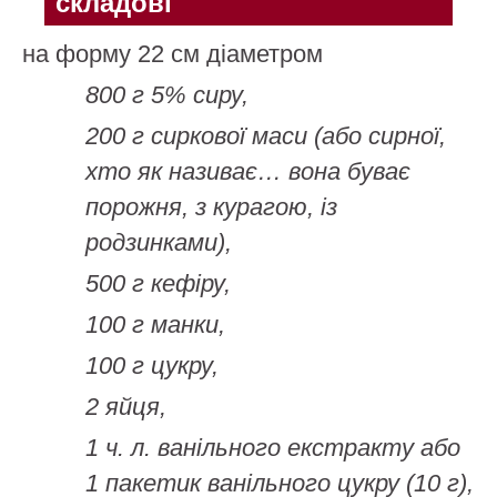
складові
на форму 22 см діаметром
800 г 5% сиру,
200 г сиркової маси (або сирної,
хто як називає… вона буває
порожня, з курагою, із
родзинками),
500 г кефіру,
100 г манки,
100 г цукру,
2 яйця,
1 ч. л. ванільного екстракту або
1 пакетик ванільного цукру (10 г),