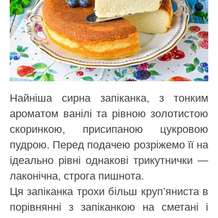
Найніша сирна запіканка, з тонким
ароматом ванілі та рівною золотистою
скоринкою, присипаною цукровою
пудрою. Перед подачею розріжемо її на
ідеально рівні однакові трикутнички —
лаконічна, строга пишнота.
Ця запіканка трохи більш круп’яниста в
порівнянні з запіканкою на сметані і