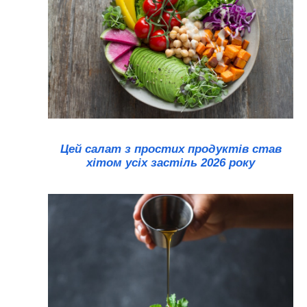
Цей салат з простих продуктів став
хітом усіх застіль 2026 року