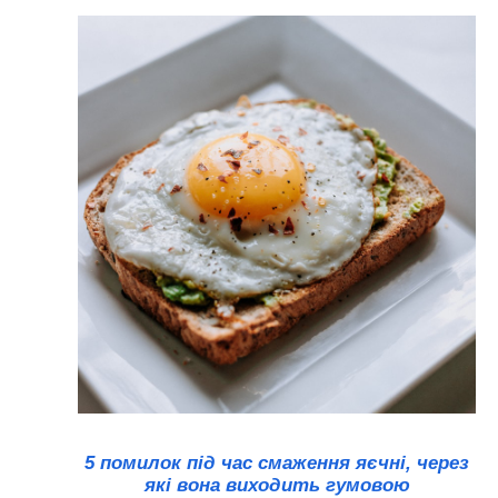
5 помилок під час смаження яєчні, через
які вона виходить гумовою