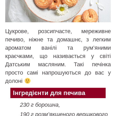
Цукрове, розсипчасте, мереживне
печиво, ніжне та домашнє, з легким
ароматом ванілі та рум’яними
краєчками, що називається у світі
Датським масляним. Такі печінка
просто самі напрошуються до вас у
долоні
Інгредієнти для печива
230 г борошна,
190 г розм’якшеного вершкового