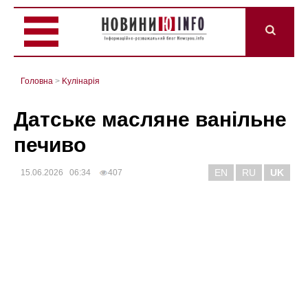
Головна
>
Kулінарія
Датське масляне ванільне
печиво
EN
RU
UK
15.06.2026 06:34
407