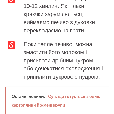
10-12 хвилин. Як тільки
краєчки зарум’яняться,
виймаємо печиво з духовки і
перекладаємо на ґрати.
Поки тепле печиво, можна
змастити його молоком і
присипати дрібним цукром
або дочекатися охолодження і
припилити цукровою пудрою.
Останні новини:
Суп, що готується з однієї
картоплини й жмені крупи