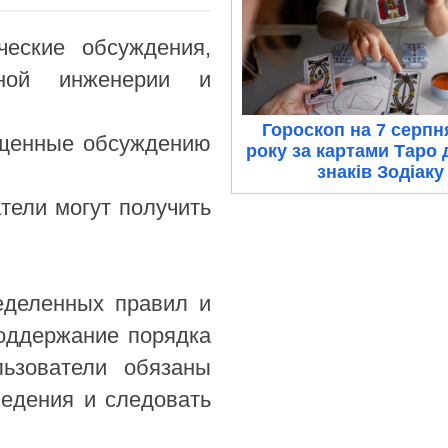
ческие обсуждения,
ной инженерии и
Гороскоп на 7 серпн
ященные обсуждению
року за картами Таро 
знаків Зодіаку
атели могут получить
еделенных правил и
поддержание порядка
льзователи обязаны
едения и следовать