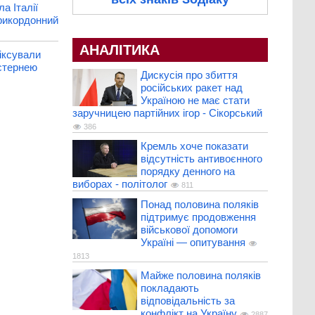
ла Італії
рикордонний
АНАЛІТИКА
іксували
стернею
Дискусія про збиття
російських ракет над
Україною не має стати
заручницею партійних ігор - Сікорський
386
Кремль хоче показати
відсутність антивоєнного
порядку денного на
виборах - політолог
811
Понад половина поляків
підтримує продовження
військової допомоги
Україні — опитування
1813
Майже половина поляків
покладають
відповідальність за
конфлікт на Україну
2887