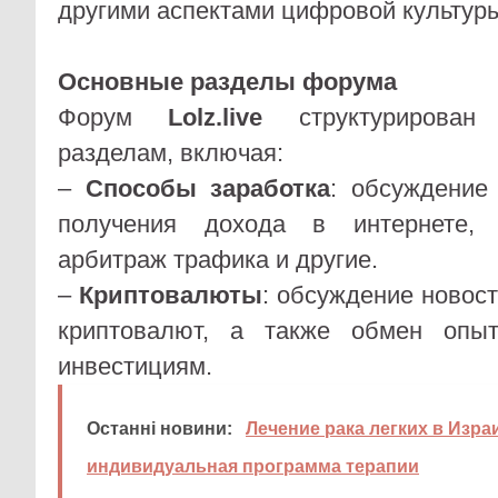
другими аспектами цифровой культур
Основные разделы форума
Форум
Lolz.live
структурирован 
разделам, включая:
–
Способы заработка
: обсуждение
получения дохода в интернете, 
арбитраж трафика и другие.
–
Криптовалюты
: обсуждение новост
криптовалют, а также обмен опы
инвестициям.
Останні новини:
Лечение рака легких в Изра
индивидуальная программа терапии