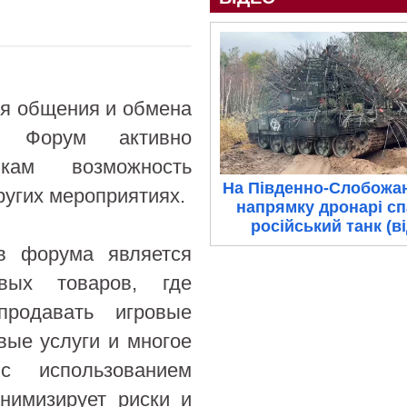
я общения и обмена
. Форум активно
икам возможность
На Південно-Слобожа
других мероприятиях.
напрямку дронарі с
російський танк (в
в форума является
вых товаров, где
продавать игровые
вые услуги и многое
с использованием
инимизирует риски и