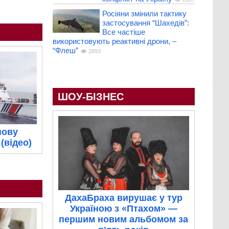
Росіяни змінили тактику
застосування “Шахедів”:
Все частіше
використовують реактивні дрони, –
“Флеш”
2893
ШОУ-БІЗНЕС
нову
(відео)
ДахаБраха вирушає у тур
Україною з «Птахом» —
першим новим альбомом за