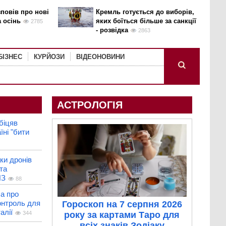
повів про нові
Кремль готується до виборів,
а осінь
яких боїться більше за санкції
2785
- розвідка
2863
БІЗНЕС
КУРЙОЗИ
ВІДЕОНОВИНИ
АСТРОЛОГІЯ
біцяв
їні "бити
аки дронів
та
ПЗ
88
ла про
онтроль для
Гороскоп на 7 серпня 2026
алії
344
року за картами Таро для
всіх знаків Зодіаку