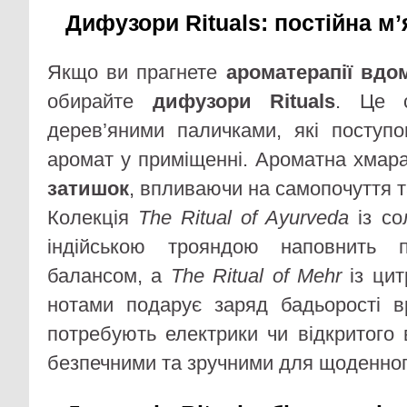
Дифузори Rituals: постійна мʼ
Якщо ви прагнете
ароматерапії вдо
обирайте
дифузори Rituals
. Це 
дерев’яними паличками, які поступ
аромат у приміщенні. Ароматна хмар
затишок
, впливаючи на самопочуття т
Колекція
The Ritual of Ayurveda
із со
індійською трояндою наповнить 
балансом, а
The Ritual of Mehr
із цит
нотами подарує заряд бадьорості в
потребують електрики чи відкритого 
безпечними та зручними для щоденног