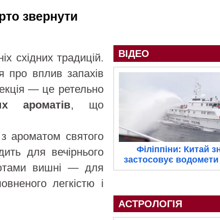
рто звернути
ВІДЕО
іх східних традицій.
ня про вплив запахів
екція — це ретельно
их ароматів
, що
з ароматом святого
Філіппіни: Китай з
дить для вечірнього
застосовує водомети 
тами вишні — для
повненого легкістю і
АСТРОЛОГІЯ