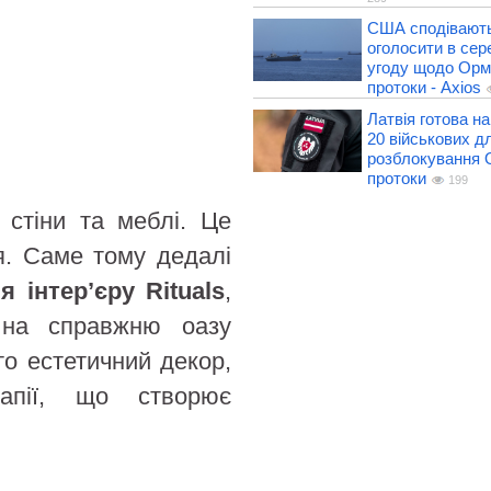
США сподівают
оголосити в сер
угоду щодо Орм
протоки - Axios
Латвія готова н
20 військових д
розблокування 
протоки
199
 стіни та меблі. Це
я. Саме тому дедалі
 інтер’єру Rituals
,
 на справжню оазу
о естетичний декор,
апії, що створює