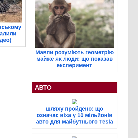
нському
палили
ідео)
Мавпи розуміють геометрію
майже як люди: що показав
експеримент
АВТО
шляху пройдено: що
означає віха у 10 мільйонів
авто для майбутнього Tesla