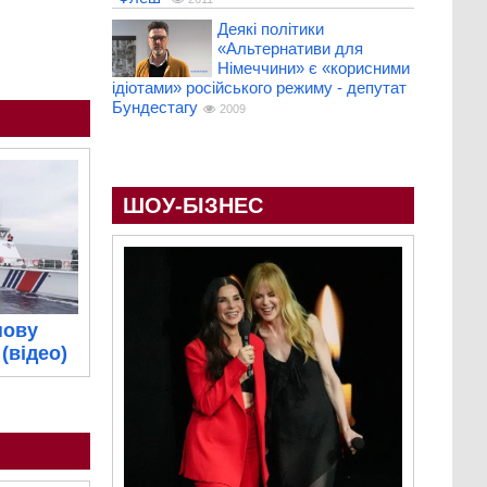
Деякі політики
«Альтернативи для
Німеччини» є «корисними
ідіотами» російського режиму - депутат
Бундестагу
2009
ШОУ-БІЗНЕС
нову
(відео)