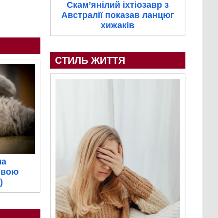
Скам’янілий іхтіозавр з
Австралії показав ланцюг
хижаків
СТИЛЬ ЖИТТЯ
ла
ивою
)