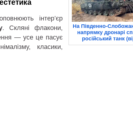
 естетика
оповнюють інтер’єр
На Південно-Слобожа
у
. Скляні флакони,
напрямку дронарі с
ення — усе це пасує
російський танк (в
німалізму, класики,