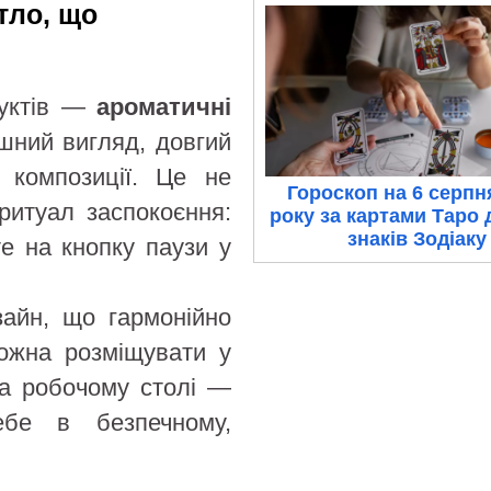
ітло, що
дуктів —
ароматичні
шний вигляд, довгий
 композиції. Це не
Гороскоп на 6 серпн
ритуал заспокоєння:
року за картами Таро 
знаків Зодіаку
те на кнопку паузи у
зайн, що гармонійно
можна розміщувати у
 на робочому столі —
бе в безпечному,