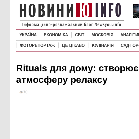
УКРАЇНА
ЕКОНОМІКА
СВІТ
MОСКОВІЯ
АНАЛІТИ
ФОТОРЕПОРТАЖ
ЦЕ ЦІКАВО
KУЛІНАРІЯ
САД-ГО
Rituals для дому: створю
атмосферу релаксу
70