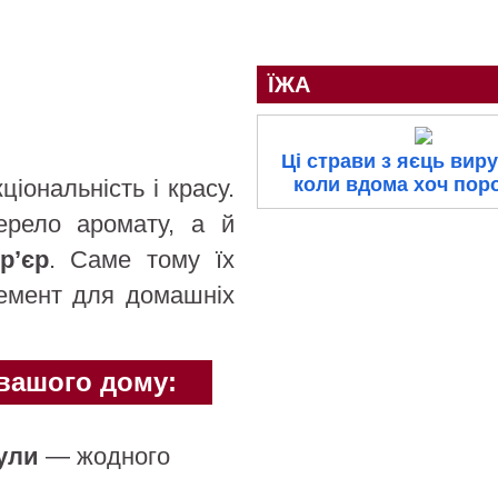
ЇЖА
Ці страви з яєць вир
коли вдома хоч пор
іональність і красу.
рело аромату, а й
р’єр
. Саме тому їх
лемент для домашніх
 вашого дому:
ули
— жодного