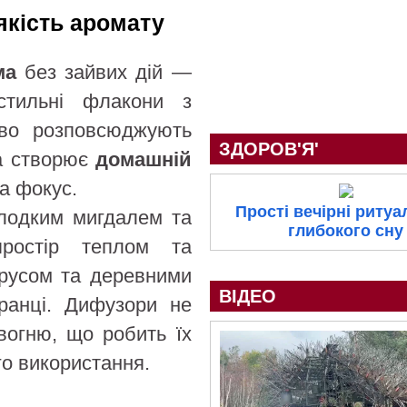
якість аромату
ма
без зайвих дій —
стильні флакони з
ово розповсюджують
ЗДОРОВ'Я'
а створює
домашній
а фокус.
Прості вечірні ритуа
лодким мигдалем та
глибокого сну
простір теплом та
русом та деревними
ВІДЕО
ранці. Дифузори не
вогню, що робить їх
о використання.