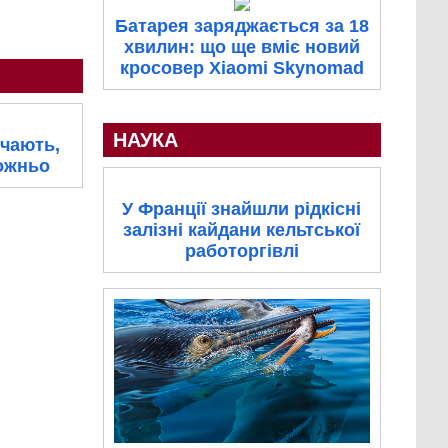
Батарея заряджається за 18
хвилин: що ще вміє новий
кросовер Xiaomi Skynomad
НАУКА
учають,
ожньо
У Франції знайшли рідкісні
залізні кайдани кельтської
работоргівлі