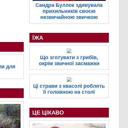
Сандра Буллок здивувала
прихильників своєю
незвичайною звичкою
ЇЖА
Що зготувати з грибів,
окрім звичної засмажки
ли для
Ці страви з квасолі роблять
її головною на столі
ЦЕ ЦІКАВО