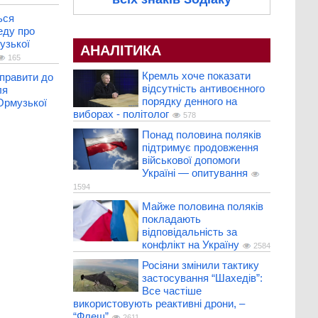
ься
еду про
узької
АНАЛІТИКА
165
Кремль хоче показати
аправити до
відсутність антивоєнного
ля
порядку денного на
Ормузької
виборах - політолог
578
Понад половина поляків
підтримує продовження
військової допомоги
Україні — опитування
1594
Майже половина поляків
покладають
відповідальність за
конфлікт на Україну
2584
Росіяни змінили тактику
застосування “Шахедів”:
Все частіше
використовують реактивні дрони, –
“Флеш”
2611