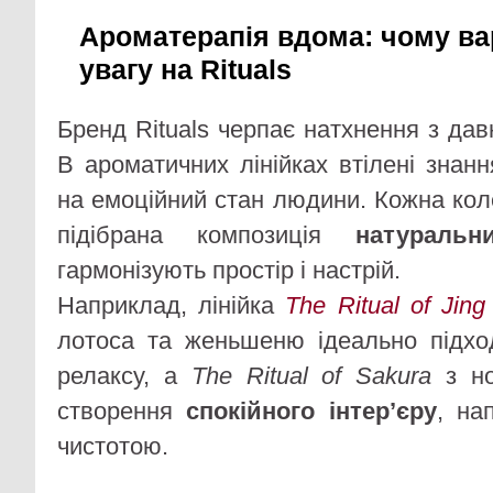
Ароматерапія вдома: чому ва
увагу на Rituals
Бренд Rituals черпає натхнення з давн
В ароматичних лінійках втілені знан
на емоційний стан людини. Кожна кол
підібрана композиція
натуральн
гармонізують простір і настрій.
Наприклад, лінійка
The Ritual of Jing
лотоса та женьшеню ідеально підхо
релаксу, а
The Ritual of Sakura
з но
створення
спокійного інтер’єру
, на
чистотою.