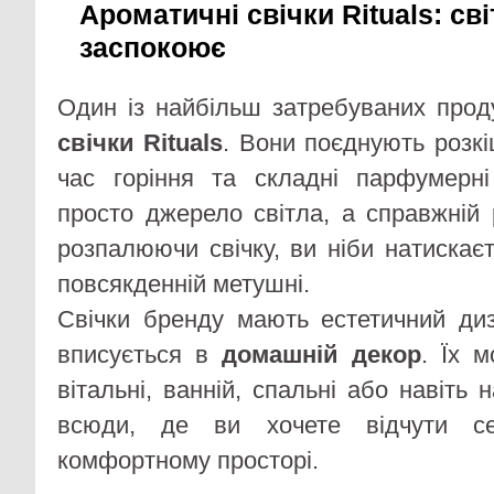
Ароматичні свічки Rituals: св
заспокоює
Один із найбільш затребуваних про
свічки Rituals
. Вони поєднують розкі
час горіння та складні парфумерні
просто джерело світла, а справжній 
розпалюючи свічку, ви ніби натискає
повсякденній метушні.
Свічки бренду мають естетичний ди
вписується в
домашній декор
. Їх 
вітальні, ванній, спальні або навіть
всюди, де ви хочете відчути се
комфортному просторі.