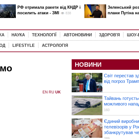
РФ отримала ракети від КНДР і
Зеленський роз
посилить атаки - ЗМІ
плани Путіна н
838
КА
НАУКА
ТЕХНОЛОГІЇ
АВТОНОВИНИ
ЗДОРОВ'Я
ШОУ-
РОД
LIFESTYLE
АСТРОЛОГІЯ
НОВИНИ
ємо
Світ перестав з
від погроз Трам
EN
RU
UK
Тайвань готуєть
можливого напа
160
Єдиний виробни
телевізорів у Рос
збанкрутував че
289