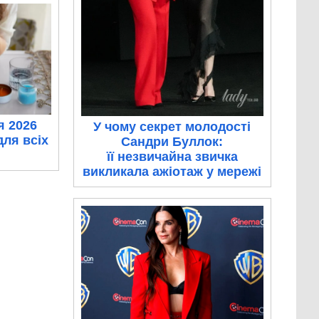
я 2026
У чому секрет молодості
для всіх
Сандри Буллок:
її незвичайна звичка
викликала ажіотаж у мережі