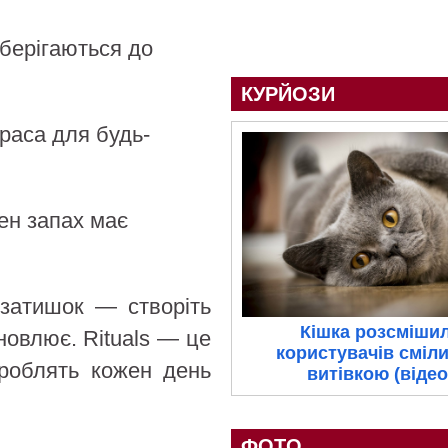
берігаються до
КУРЙОЗИ
аса для будь-
н запах має
 затишок — створіть
Кішка розсміши
новлює. Rituals — це
користувачів сміл
 роблять кожен день
витівкою (відео
ФОТО