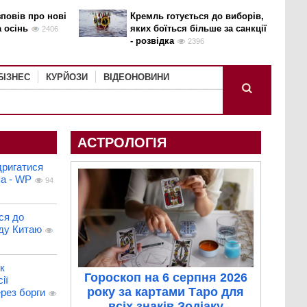
повів про нові
Кремль готується до виборів,
а осінь
яких боїться більше за санкції
2406
- розвідка
2396
БІЗНЕС
КУРЙОЗИ
ВІДЕОНОВИНИ
АСТРОЛОГІЯ
дригатися
па - WP
94
ся до
ду Китаю
к
Гороскоп на 6 серпня 2026
ії
року за картами Таро для
рез борги
всіх знаків Зодіаку