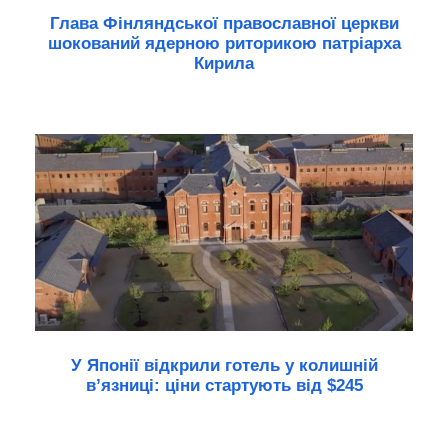
Глава Фінляндської православної церкви
шокований ядерною риторикою патріарха
Кирила
У Японії відкрили готель у колишній
в’язниці: ціни стартують від $245