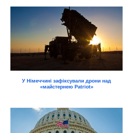
У Німеччині зафіксували дрони над
«майстернею Patriot»