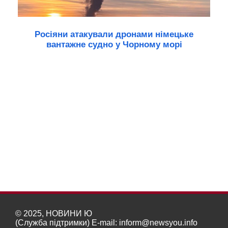
Росіяни атакували дронами німецьке
вантажне судно у Чорному морі
© 2025, НОВИНИ Ю
(Служба підтримки) E-mail:
inform@newsyou.info