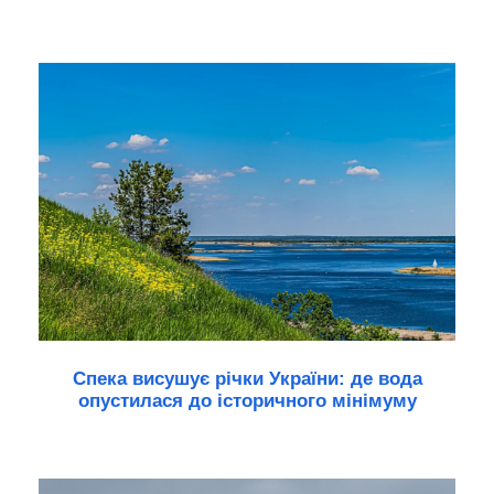
Спека висушує річки України: де вода
опустилася до історичного мінімуму