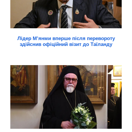
Лідер М’янми вперше після перевороту
здійснив офіційний візит до Таїланду