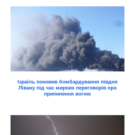
Ізраїль поновив бомбардування півдня
Лівану під час мирних переговорів про
припинення вогню