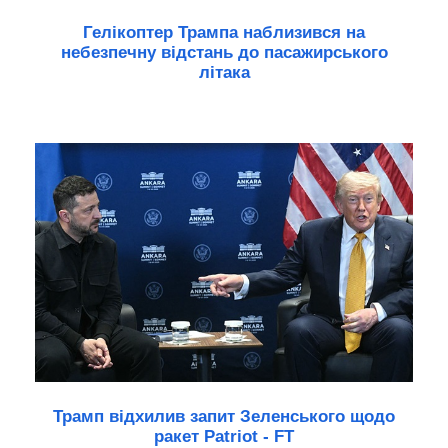
Гелікоптер Трампа наблизився на
небезпечну відстань до пасажирського
літака
Трамп відхилив запит Зеленського щодо
ракет Patriot - FT