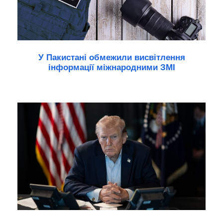
У Пакистані обмежили висвітлення
інформації міжнародними ЗМІ