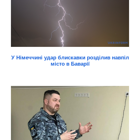
У Німеччині удар блискавки розділив навпіл
місто в Баварії