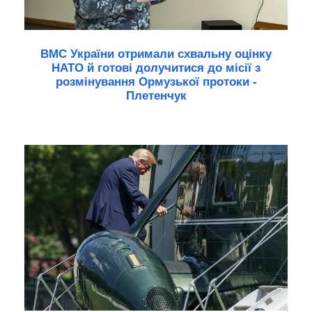
ВМС України отримали схвальну оцінку
НАТО й готові долучитися до місії з
розмінування Ормузької протоки -
Плетенчук