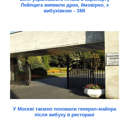
Лейпцига виявили дрон, ймовірно, з
вибухівкою - ЗМІ
У Москві таємно поховали генерал-майора
після вибуху в ресторані