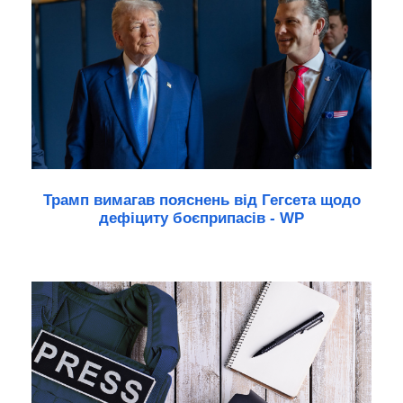
Трамп вимагав пояснень від Гегсета щодо
дефіциту боєприпасів - WP