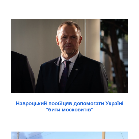
Навроцький пообіцяв допомогати Україні
"бити московитів"