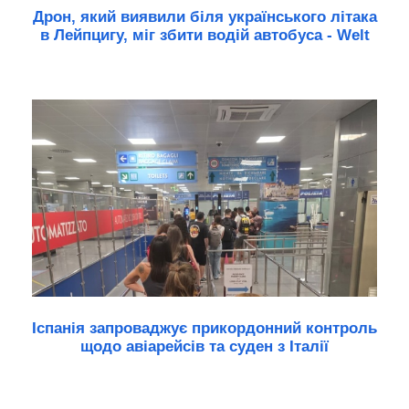
Дрон, який виявили біля українського літака
в Лейпцигу, міг збити водій автобуса - Welt
Іспанія запроваджує прикордонний контроль
щодо авіарейсів та суден з Італії