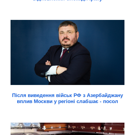
Після виведення військ РФ з Азербайджану
вплив Москви у регіоні слабшає - посол