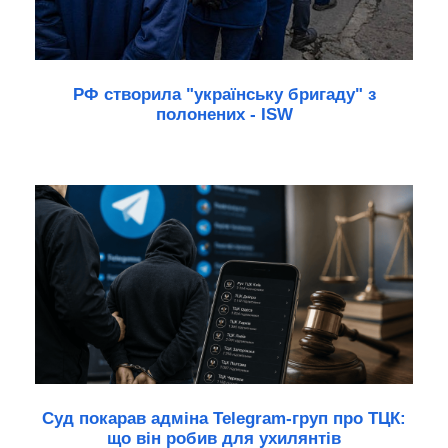
РФ створила "українську бригаду" з
полонених - ISW
Суд покарав адміна Telegram-груп про ТЦК:
що він робив для ухилянтів