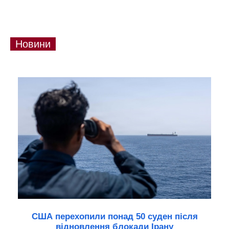
Новини
США перехопили понад 50 суден після
відновлення блокади Ірану