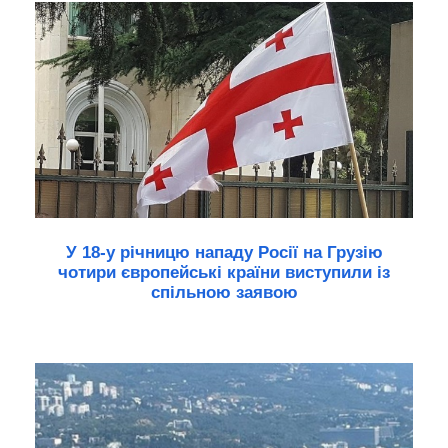
У 18-у річницю нападу Росії на Грузію
чотири європейські країни виступили із
спільною заявою