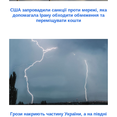
США запровадили санкції проти мережі, яка
допомагала Ірану обходити обмеження та
переміщувати кошти
Грози накриють частину України, а на півдні