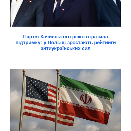
Партія Качинського різко втратила
підтримку: у Польщі зростають рейтинги
антиукраїнських сил