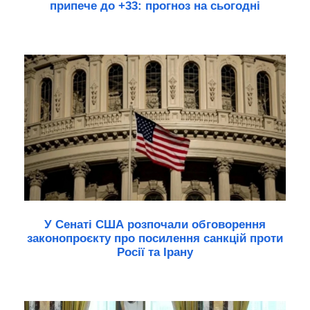
припече до +33: прогноз на сьогодні
У Сенаті США розпочали обговорення
законопроєкту про посилення санкцій проти
Росії та Ірану