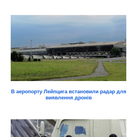
В аеропорту Лейпцига встановили радар для
виявлення дронів