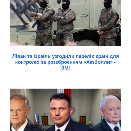
Ліван та Ізраїль узгодили перелік країн для
контролю за роззброєнням «Хезболли» -
ЗМІ